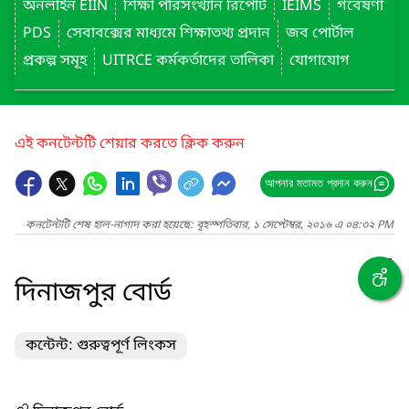
অনলাইন EIIN
শিক্ষা পরিসংখ্যান রিপোর্ট
IEIMS
গবেষণা
PDS
সেবাবক্সের মাধ্যমে শিক্ষাতথ্য প্রদান
জব পোর্টাল
প্রকল্প সমূহ
UITRCE কর্মকর্তাদের তালিকা
যোগাযোগ
এই কনটেন্টটি শেয়ার করতে ক্লিক করুন
আপনার মতামত প্রদান করুন
কনটেন্টটি শেষ হাল-নাগাদ করা হয়েছে: বৃহস্পতিবার, ১ সেপ্টেম্বর, ২০১৬ এ ০৪:৩২ PM
দিনাজপুর বোর্ড
কন্টেন্ট: গুরুত্বপূর্ণ লিংকস