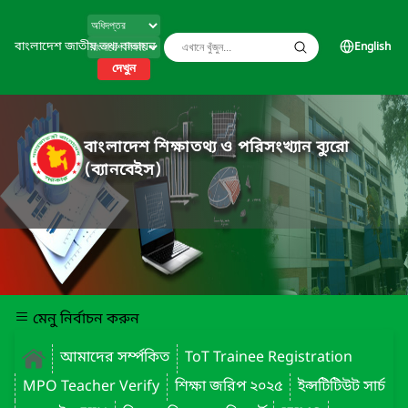
বাংলাদেশ জাতীয় তথ্য বাতায়ন
English
দেখুন
বাংলাদেশ শিক্ষাতথ্য ও পরিসংখ্যান ব্যুরো
(ব্যানবেইস)
মেনু নির্বাচন করুন
আমাদের সর্ম্পকিত
ToT Trainee Registration
MPO Teacher Verify
শিক্ষা জরিপ ২০২৫
ইন্সটিটিউট সার্চ