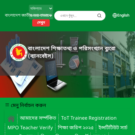
বাংলাদেশ জাতীয় তথ্য বাতায়ন
English
দেখুন
বাংলাদেশ শিক্ষাতথ্য ও পরিসংখ্যান ব্যুরো
(ব্যানবেইস)
মেনু নির্বাচন করুন
আমাদের সর্ম্পকিত
ToT Trainee Registration
MPO Teacher Verify
শিক্ষা জরিপ ২০২৫
ইন্সটিটিউট সার্চ