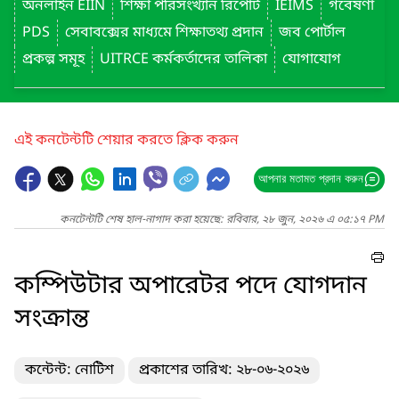
অনলাইন EIIN
শিক্ষা পরিসংখ্যান রিপোর্ট
IEIMS
গবেষণা
PDS
সেবাবক্সের মাধ্যমে শিক্ষাতথ্য প্রদান
জব পোর্টাল
প্রকল্প সমূহ
UITRCE কর্মকর্তাদের তালিকা
যোগাযোগ
এই কনটেন্টটি শেয়ার করতে ক্লিক করুন
আপনার মতামত প্রদান করুন
কনটেন্টটি শেষ হাল-নাগাদ করা হয়েছে: রবিবার, ২৮ জুন, ২০২৬ এ ০৫:১৭ PM
কম্পিউটার অপারেটর পদে যোগদান
সংক্রান্ত
কন্টেন্ট: নোটিশ
প্রকাশের তারিখ: ২৮-০৬-২০২৬