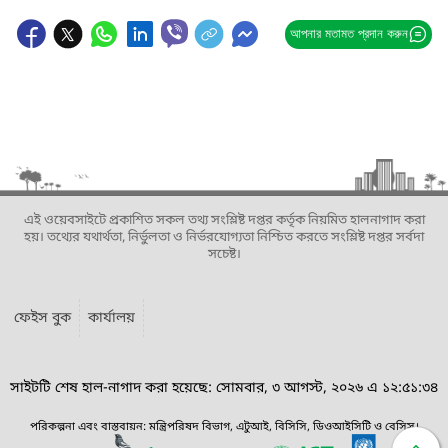
আপনার মতামত প্রদান করুন
এই ওয়েবসাইটে প্রকাশিত সকল তথ্য সংশ্লিষ্ট দপ্তর কর্তৃক নিয়মিত হালনাগাদ করা
হয়। তথ্যের যথার্থতা, নির্ভুলতা ও নির্ভরযোগ্যতা নিশ্চিত করতে সংশ্লিষ্ট দপ্তর সর্বদা
সচেষ্ট।
ফেইস বুক
কার্যালয়
সাইটটি শেষ হাল-নাগাদ করা হয়েছে: সোমবার, ৩ আগস্ট, ২০২৬ এ ১২:৫১:৩৪
পরিকল্পনা এবং বাস্তবায়ন: মন্ত্রিপরিষদ বিভাগ, এটুআই, বিসিসি, ডিওআইসিটি ও বেসিস।