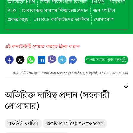
অনলাইন EIIN
শিক্ষা পরিসংখ্যান রিপোর্ট
IEIMS
গবেষণা
PDS
সেবাবক্সের মাধ্যমে শিক্ষাতথ্য প্রদান
জব পোর্টাল
প্রকল্প সমূহ
UITRCE কর্মকর্তাদের তালিকা
যোগাযোগ
এই কনটেন্টটি শেয়ার করতে ক্লিক করুন
আপনার মতামত প্রদান করুন
কনটেন্টটি শেষ হাল-নাগাদ করা হয়েছে: বৃহস্পতিবার, ৯ জুলাই, ২০২৬ এ ০৯:৪৭ AM
অতিরিক্ত দায়িত্ব প্রদান (সহকারী
প্রোগ্রামার)
কন্টেন্ট: নোটিশ
প্রকাশের তারিখ: ০৮-০৭-২০২৬