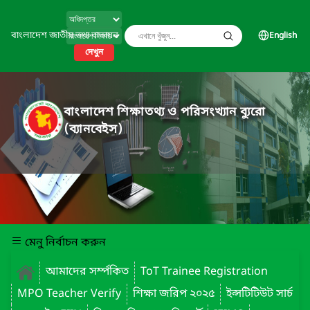
বাংলাদেশ জাতীয় তথ্য বাতায়ন
English
দেখুন
বাংলাদেশ শিক্ষাতথ্য ও পরিসংখ্যান ব্যুরো
(ব্যানবেইস)
মেনু নির্বাচন করুন
আমাদের সর্ম্পকিত
ToT Trainee Registration
MPO Teacher Verify
শিক্ষা জরিপ ২০২৫
ইন্সটিটিউট সার্চ