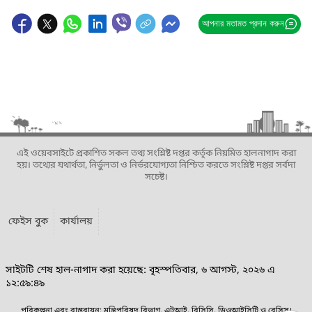
আপনার মতামত প্রদান করুন
এই ওয়েবসাইটে প্রকাশিত সকল তথ্য সংশ্লিষ্ট দপ্তর কর্তৃক নিয়মিত হালনাগাদ করা
হয়। তথ্যের যথার্থতা, নির্ভুলতা ও নির্ভরযোগ্যতা নিশ্চিত করতে সংশ্লিষ্ট দপ্তর সর্বদা
সচেষ্ট।
ফেইস বুক
কার্যালয়
সাইটটি শেষ হাল-নাগাদ করা হয়েছে: বৃহস্পতিবার, ৬ আগস্ট, ২০২৬ এ
১২:৫৯:৪৯
পরিকল্পনা এবং বাস্তবায়ন: মন্ত্রিপরিষদ বিভাগ, এটুআই, বিসিসি, ডিওআইসিটি ও বেসিস।