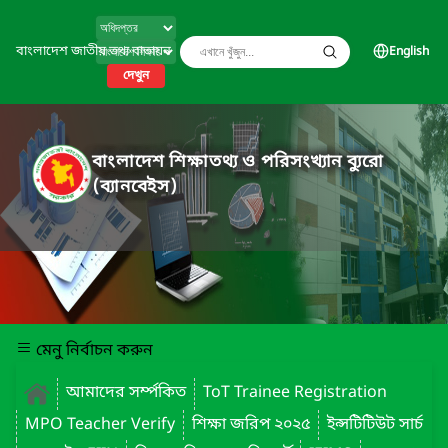
বাংলাদেশ জাতীয় তথ্য বাতায়ন
English
দেখুন
বাংলাদেশ শিক্ষাতথ্য ও পরিসংখ্যান ব্যুরো
(ব্যানবেইস)
মেনু নির্বাচন করুন
আমাদের সর্ম্পকিত
ToT Trainee Registration
MPO Teacher Verify
শিক্ষা জরিপ ২০২৫
ইন্সটিটিউট সার্চ