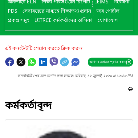
অনলাইন EIIN
শিক্ষা পরিসংখ্যান রিপোর্ট
IEIMS
গবেষণা
PDS
সেবাবক্সের মাধ্যমে শিক্ষাতথ্য প্রদান
জব পোর্টাল
প্রকল্প সমূহ
UITRCE কর্মকর্তাদের তালিকা
যোগাযোগ
এই কনটেন্টটি শেয়ার করতে ক্লিক করুন
আপনার মতামত প্রদান করুন
কনটেন্টটি শেষ হাল-নাগাদ করা হয়েছে: রবিবার, ১২ জুলাই, ২০২৬ এ ১২:৪৮ PM
কর্মকর্তাবৃন্দ