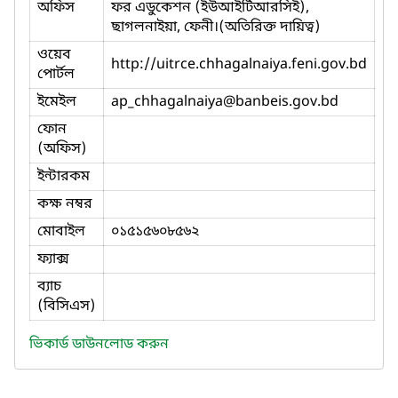
অফিস
ফর এডুকেশন (ইউআইটিআরসিই),
ছাগলনাইয়া, ফেনী।(অতিরিক্ত দায়িত্ব)
ওয়েব
http://uitrce.chhagalnaiya.feni.gov.bd
পোর্টল
ইমেইল
ap_chhagalnaiya
@banbeis.gov.bd
ফোন
(অফিস)
ইন্টারকম
কক্ষ নম্বর
মোবাইল
০১৫১৫৬০৮৫৬২
ফ্যাক্স
ব্যাচ
(বিসিএস)
ভিকার্ড ডাউনলোড করুন