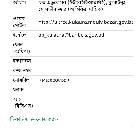
অফিস
ফর এডুকেশন (ইউআইটিআরসিই), কুলাউড়া,
মৌলভীবাজার (অতিরিক্ত দায়িত্ব)
ওয়েব
http://uitrce.kulaura.moulvibazar.gov.bd
পোর্টল
ইমেইল
ap_kulaura
@banbeis.gov.bd
ফোন
(অফিস)
ইন্টারকম
কক্ষ নম্বর
মোবাইল
০১৭১৪৪৪৮১৯০
ফ্যাক্স
ব্যাচ
(বিসিএস)
ভিকার্ড ডাউনলোড করুন