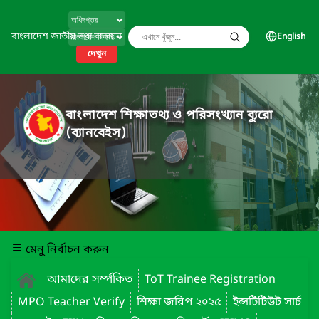
বাংলাদেশ জাতীয় তথ্য বাতায়ন
English
দেখুন
বাংলাদেশ শিক্ষাতথ্য ও পরিসংখ্যান ব্যুরো
(ব্যানবেইস)
মেনু নির্বাচন করুন
আমাদের সর্ম্পকিত
ToT Trainee Registration
MPO Teacher Verify
শিক্ষা জরিপ ২০২৫
ইন্সটিটিউট সার্চ