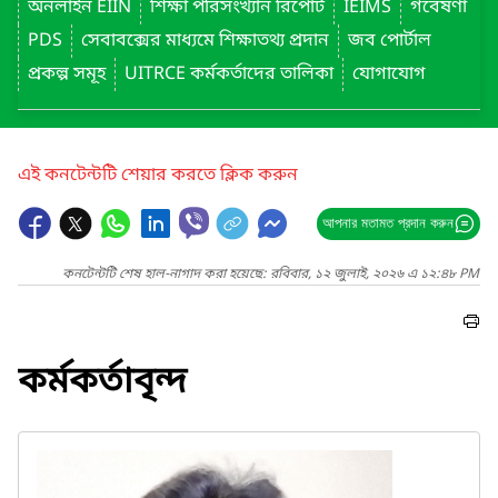
অনলাইন EIIN
শিক্ষা পরিসংখ্যান রিপোর্ট
IEIMS
গবেষণা
PDS
সেবাবক্সের মাধ্যমে শিক্ষাতথ্য প্রদান
জব পোর্টাল
প্রকল্প সমূহ
UITRCE কর্মকর্তাদের তালিকা
যোগাযোগ
এই কনটেন্টটি শেয়ার করতে ক্লিক করুন
আপনার মতামত প্রদান করুন
কনটেন্টটি শেষ হাল-নাগাদ করা হয়েছে: রবিবার, ১২ জুলাই, ২০২৬ এ ১২:৪৮ PM
কর্মকর্তাবৃন্দ