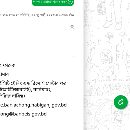
আপনার মতামত প্রদান করুন
াদ করা হয়েছে: রবিবার, ১২ জুলাই, ২০২৬ এ ১২:৪৮ PM
র ফারুক
রামার
ি ট্রেনিং এন্ড রিসোর্স সেন্টার ফর
উআইটিআরসিই), বানিয়াচং,
রিক্ত দায়িত্ব)
rce.baniachong.habiganj.gov.bd
hong
@banbeis.gov.bd