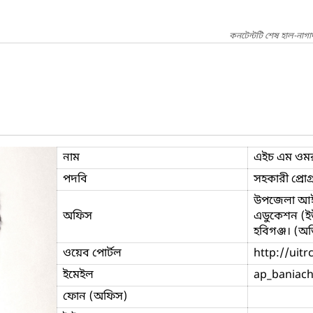
কনটেন্টটি শেষ হাল-নাগ
নাম
এইচ এম ওম
পদবি
সহকারী প্রোগ্
উপজেলা আইসিট
অফিস
এডুকেশন (ই
হবিগঞ্জ। (অতি
ওয়েব পোর্টল
http://uit
ইমেইল
ap_baniac
ফোন (অফিস)