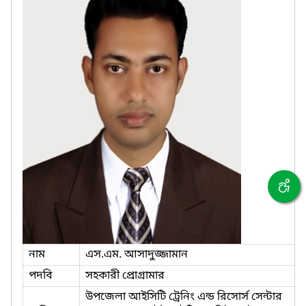
নাম
এস.এম. আসাদুজ্জামান
পদবি
সহকারী প্রোগ্রামার
উপজেলা আইসিটি ট্রেনিং এন্ড রিসোর্স সেন্টার