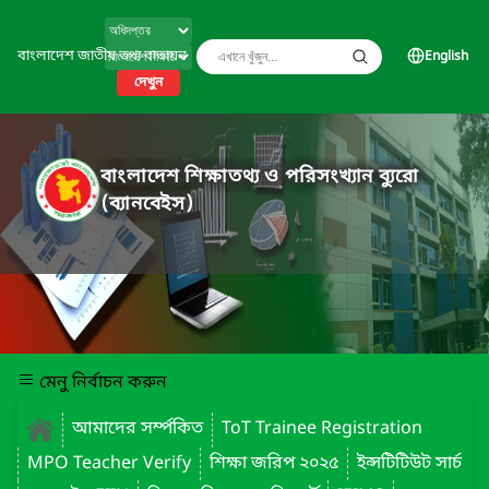
বাংলাদেশ জাতীয় তথ্য বাতায়ন
English
দেখুন
বাংলাদেশ শিক্ষাতথ্য ও পরিসংখ্যান ব্যুরো
(ব্যানবেইস)
মেনু নির্বাচন করুন
আমাদের সর্ম্পকিত
ToT Trainee Registration
MPO Teacher Verify
শিক্ষা জরিপ ২০২৫
ইন্সটিটিউট সার্চ