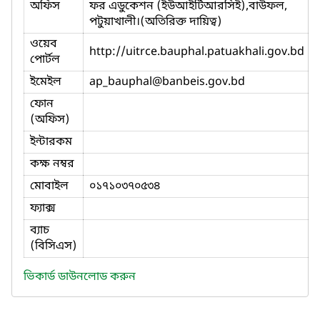
অফিস
ফর এডুকেশন (ইউআইটিআরসিই),বাউফল,
পটুয়াখালী।(অতিরিক্ত দায়িত্ব)
ওয়েব
http://uitrce.bauphal.patuakhali.gov.bd
পোর্টল
ইমেইল
ap_bauphal
@banbeis.gov.bd
ফোন
(অফিস)
ইন্টারকম
কক্ষ নম্বর
মোবাইল
০১৭১০৩৭০৫৩৪
ফ্যাক্স
ব্যাচ
(বিসিএস)
ভিকার্ড ডাউনলোড করুন