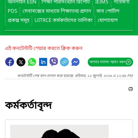
অনলাইন EIIN
শিক্ষা পরিসংখ্যান রিপোর্ট
IEIMS
গবেষণা
PDS
সেবাবক্সের মাধ্যমে শিক্ষাতথ্য প্রদান
জব পোর্টাল
প্রকল্প সমূহ
UITRCE কর্মকর্তাদের তালিকা
যোগাযোগ
এই কনটেন্টটি শেয়ার করতে ক্লিক করুন
আপনার মতামত প্রদান করুন
কনটেন্টটি শেষ হাল-নাগাদ করা হয়েছে: রবিবার, ১২ জুলাই, ২০২৬ এ ১২:৪৮ PM
কর্মকর্তাবৃন্দ