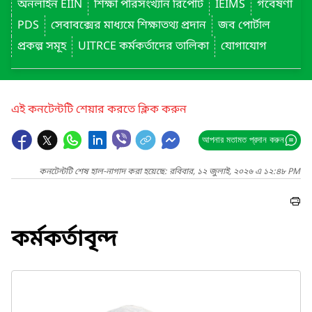
অনলাইন EIIN
শিক্ষা পরিসংখ্যান রিপোর্ট
IEIMS
গবেষণা
PDS
সেবাবক্সের মাধ্যমে শিক্ষাতথ্য প্রদান
জব পোর্টাল
প্রকল্প সমূহ
UITRCE কর্মকর্তাদের তালিকা
যোগাযোগ
এই কনটেন্টটি শেয়ার করতে ক্লিক করুন
আপনার মতামত প্রদান করুন
কনটেন্টটি শেষ হাল-নাগাদ করা হয়েছে: রবিবার, ১২ জুলাই, ২০২৬ এ ১২:৪৮ PM
কর্মকর্তাবৃন্দ