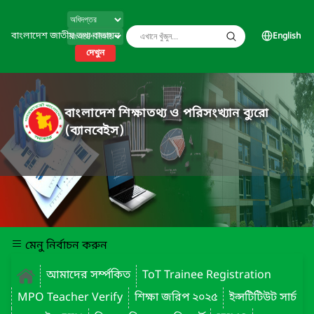
বাংলাদেশ জাতীয় তথ্য বাতায়ন
English
দেখুন
বাংলাদেশ শিক্ষাতথ্য ও পরিসংখ্যান ব্যুরো
(ব্যানবেইস)
মেনু নির্বাচন করুন
আমাদের সর্ম্পকিত
ToT Trainee Registration
MPO Teacher Verify
শিক্ষা জরিপ ২০২৫
ইন্সটিটিউট সার্চ