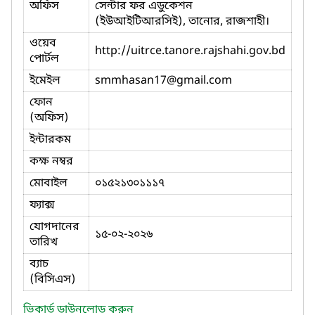
অফিস
সেন্টার ফর এডুকেশন
(ইউআইটিআরসিই), তানোর, রাজশাহী।
ওয়েব
http://uitrce.tanore.rajshahi.gov.bd
পোর্টল
ইমেইল
smmhasan17
@gmail.com
ফোন
(অফিস)
ইন্টারকম
কক্ষ নম্বর
মোবাইল
০১৫২১৩০১১১৭
ফ্যাক্স
যোগদানের
১৫-০২-২০২৬
তারিখ
ব্যাচ
(বিসিএস)
ভিকার্ড ডাউনলোড করুন