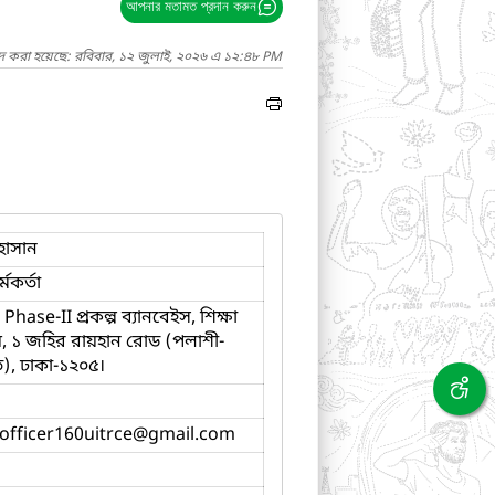
আপনার মতামত প্রদান করুন
াদ করা হয়েছে: রবিবার, ১২ জুলাই, ২০২৬ এ ১২:৪৮ PM
হাসান
্মকর্তা
hase-II প্রকল্প ব্যানবেইস, শিক্ষা
ালয়, ১ জহির রায়হান রোড (পলাশী-
ত), ঢাকা-১২০৫।
officer160uitrce
@gmail.com