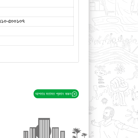
৭১০-৫০০১০৭
আপনার মতামত প্রদান করুন