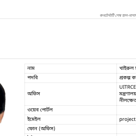
কনটেন্টটি শেষ হাল-নাগ
নাম
খাইরুল 
পদবি
প্রকল্প কর
UITRCE P
অফিস
মন্ত্রণ
নীলক্ষে
ওয়েব পোর্টল
ইমেইল
project
ফোন (অফিস)