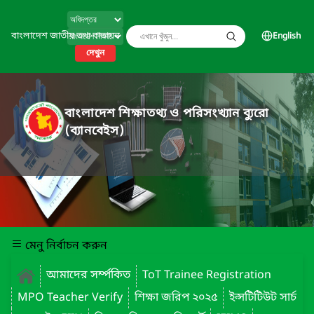
বাংলাদেশ জাতীয় তথ্য বাতায়ন
English
দেখুন
বাংলাদেশ শিক্ষাতথ্য ও পরিসংখ্যান ব্যুরো
(ব্যানবেইস)
মেনু নির্বাচন করুন
আমাদের সর্ম্পকিত
ToT Trainee Registration
MPO Teacher Verify
শিক্ষা জরিপ ২০২৫
ইন্সটিটিউট সার্চ