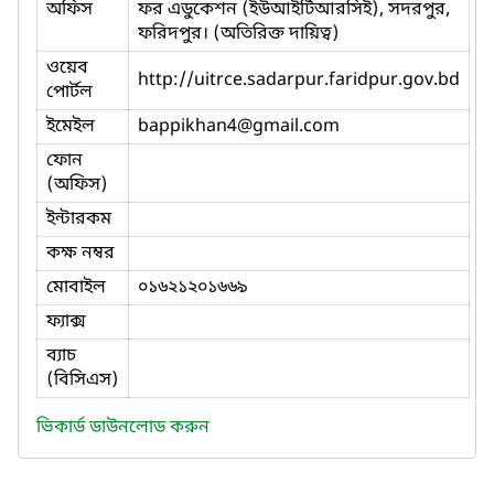
অফিস
ফর এডুকেশন (ইউআইটিআরসিই), সদরপুর,
ফরিদপুর। (অতিরিক্ত দায়িত্ব)
ওয়েব
http://uitrce.sadarpur.faridpur.gov.bd
পোর্টল
ইমেইল
bappikhan4
@gmail.com
ফোন
(অফিস)
ইন্টারকম
কক্ষ নম্বর
মোবাইল
০১৬২১২০১৬৬৯
ফ্যাক্স
ব্যাচ
(বিসিএস)
ভিকার্ড ডাউনলোড করুন