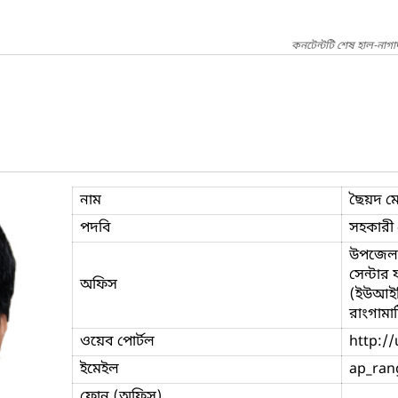
কনটেন্টটি শেষ হাল-নাগ
নাম
ছৈয়দ ম
পদবি
সহকারী প
উপজেলা 
সেন্টার
অফিস
(ইউআইট
রাংগামাট
ওয়েব পোর্টল
http://
ইমেইল
ap_ran
ফোন (অফিস)