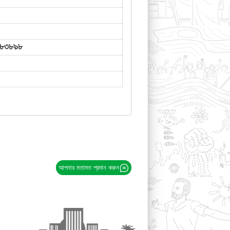
৮৩৮৯৮
আপনার মতামত প্রদান করুন