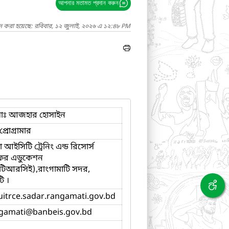
আপনার মতামত প্রদান করুন
াদ করা হয়েছে: রবিবার, ১২ জুলাই, ২০২৬ এ ১২:৪৮ PM
োঃ আজহার হোসাইন
্রোগ্রামার
আইসিটি ট্রেনিং এন্ড রিসোর্স
 ফর এডুকেশন
িআরসিই),রাংগামাটি সদর,
ি ।
uitrce.sadar.rangamati.gov.bd
gamati
@banbeis.gov.bd