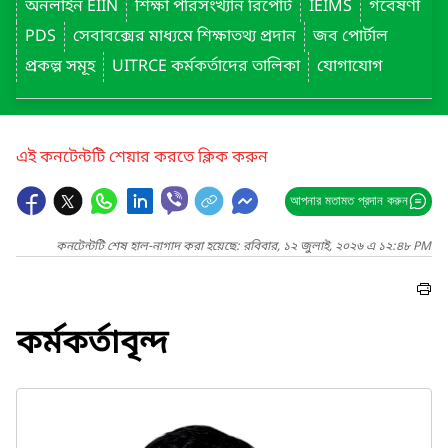
অনলাইন EIIN
শিক্ষা পরিসংখ্যান রিপোর্ট
IEIMS
গবেষণা
PDS
সেবাবক্সের মাধ্যমে শিক্ষাতথ্য প্রদান
জব পোর্টাল
প্রকল্প সমূহ
UITRCE কর্মকর্তাদের তালিকা
যোগাযোগ
এই কনটেন্টটি শেয়ার করতে ক্লিক করুন
আপনার মতামত প্রদান করুন
কনটেন্টটি শেষ হাল-নাগাদ করা হয়েছে: রবিবার, ১২ জুলাই, ২০২৬ এ ১২:৪৮ PM
কর্মকর্তাবৃন্দ