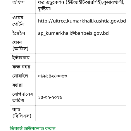
অফিস
ফর এডুকেশন (ইউআইটিআরসিই),কুমারখালী,
কুষ্টিয়া।
ওয়েব
http://uitrce.kumarkhali.kushtia.gov.bd
পোর্টল
ইমেইল
ap_kumarkhali
@banbeis.gov.bd
ফোন
(অফিস)
ইন্টারকম
কক্ষ নম্বর
মোবাইল
০১৯১৪২৩০০৯৩
ফ্যাক্স
যোগদানের
১৫-০২-২০২৬
তারিখ
ব্যাচ
(বিসিএস)
ভিকার্ড ডাউনলোড করুন