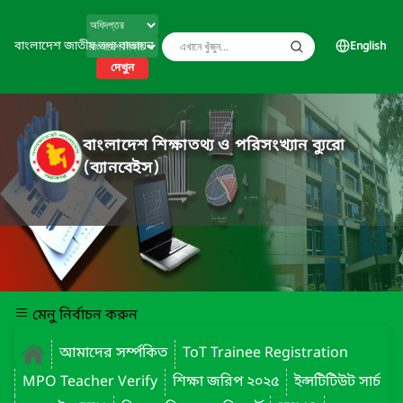
বাংলাদেশ জাতীয় তথ্য বাতায়ন
English
দেখুন
বাংলাদেশ শিক্ষাতথ্য ও পরিসংখ্যান ব্যুরো
(ব্যানবেইস)
মেনু নির্বাচন করুন
আমাদের সর্ম্পকিত
ToT Trainee Registration
MPO Teacher Verify
শিক্ষা জরিপ ২০২৫
ইন্সটিটিউট সার্চ