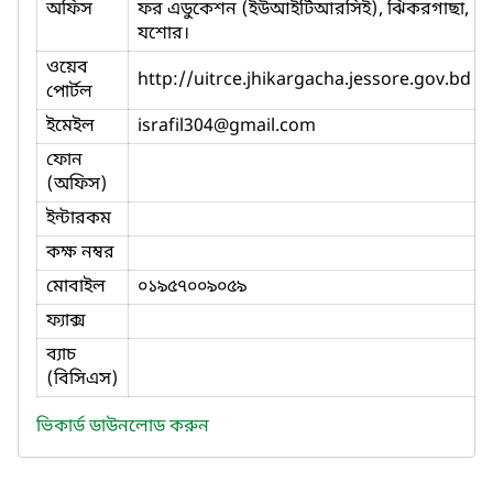
অফিস
ফর এডুকেশন (ইউআইটিআরসিই), ঝিকরগাছা,
যশোর।
ওয়েব
http://uitrce.jhikargacha.jessore.gov.bd
পোর্টল
ইমেইল
israfil304
@gmail.com
ফোন
(অফিস)
ইন্টারকম
কক্ষ নম্বর
মোবাইল
০১৯৫৭০০৯০৫৯
ফ্যাক্স
ব্যাচ
(বিসিএস)
ভিকার্ড ডাউনলোড করুন