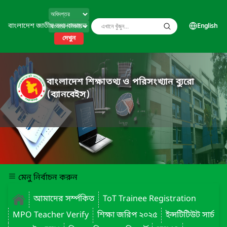
বাংলাদেশ জাতীয় তথ্য বাতায়ন
English
দেখুন
বাংলাদেশ শিক্ষাতথ্য ও পরিসংখ্যান ব্যুরো
(ব্যানবেইস)
মেনু নির্বাচন করুন
আমাদের সর্ম্পকিত
ToT Trainee Registration
MPO Teacher Verify
শিক্ষা জরিপ ২০২৫
ইন্সটিটিউট সার্চ