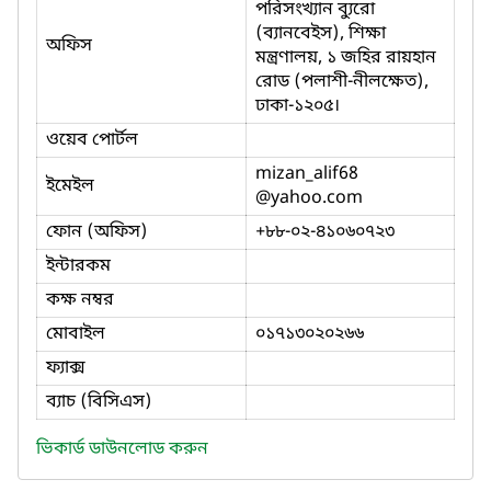
পরিসংখ্যান ব্যুরো
(ব্যানবেইস), শিক্ষা
অফিস
মন্ত্রণালয়, ১ জহির রায়হান
রোড (পলাশী-নীলক্ষেত),
ঢাকা-১২০৫।
ওয়েব পোর্টল
mizan_alif68
ইমেইল
@yahoo.com
ফোন (অফিস)
+৮৮-০২-৪১০৬০৭২৩
ইন্টারকম
কক্ষ নম্বর
মোবাইল
০১৭১৩০২০২৬৬
ফ্যাক্স
ব্যাচ (বিসিএস)
ভিকার্ড ডাউনলোড করুন