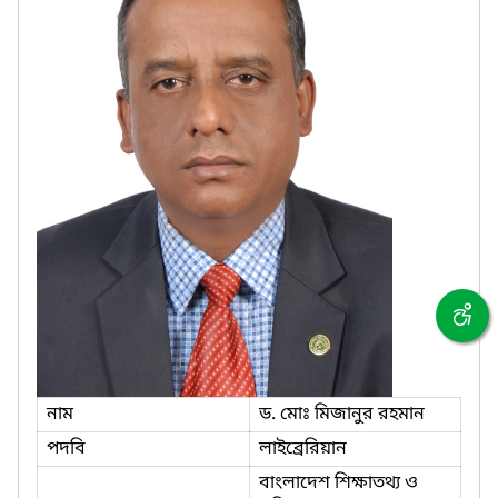
নাম
ড. মোঃ মিজানুর রহমান
পদবি
লাইব্রেরিয়ান
বাংলাদেশ শিক্ষাতথ্য ও