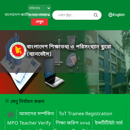
বাংলাদেশ জাতীয় তথ্য বাতায়ন
English
দেখুন
বাংলাদেশ শিক্ষাতথ্য ও পরিসংখ্যান ব্যুরো
(ব্যানবেইস)
মেনু নির্বাচন করুন
আমাদের সর্ম্পকিত
ToT Trainee Registration
MPO Teacher Verify
শিক্ষা জরিপ ২০২৫
ইন্সটিটিউট সার্চ