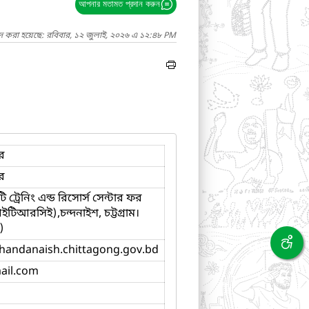
আপনার মতামত প্রদান করুন
াদ করা হয়েছে: রবিবার, ১২ জুলাই, ২০২৬ এ ১২:৪৮ PM
র
ার
্রেনিং এন্ড রিসোর্স সেন্টার ফর
িআরসিই),চন্দনাইশ, চট্টগ্রাম।
)
.chandanaish.chittagong.gov.bd
ail.com