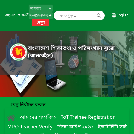
বাংলাদেশ জাতীয় তথ্য বাতায়ন
English
দেখুন
বাংলাদেশ শিক্ষাতথ্য ও পরিসংখ্যান ব্যুরো
(ব্যানবেইস)
মেনু নির্বাচন করুন
আমাদের সর্ম্পকিত
ToT Trainee Registration
MPO Teacher Verify
শিক্ষা জরিপ ২০২৫
ইন্সটিটিউট সার্চ