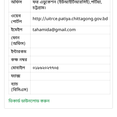
অফিস
ফর এডুকেশন (ইউআইটিআরসিই),পটিয়া,
চট্টগ্রাম।
ওয়েব
http://uitrce.patiya.chittagong.gov.bd
পোর্টল
ইমেইল
tahamida
@gmail.com
ফোন
(অফিস)
ইন্টারকম
কক্ষ নম্বর
মোবাইল
০১৮৬২০২৭৭০৫
ফ্যাক্স
ব্যাচ
(বিসিএস)
ভিকার্ড ডাউনলোড করুন