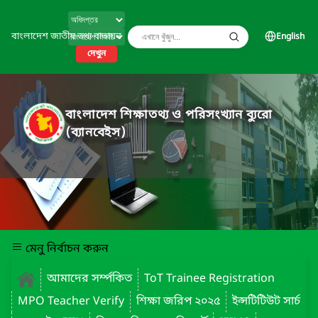
বাংলাদেশ জাতীয় তথ্য বাতায়ন
English
দেখুন
বাংলাদেশ শিক্ষাতথ্য ও পরিসংখ্যান ব্যুরো
(ব্যানবেইস)
মেনু নির্বাচন করুন
আমাদের সর্ম্পকিত
ToT Trainee Registration
MPO Teacher Verify
শিক্ষা জরিপ ২০২৫
ইন্সটিটিউট সার্চ