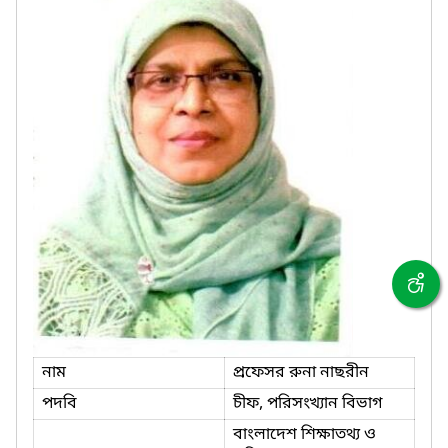
নাম
প্রফেসর রুনা নাছরীন
পদবি
চীফ, পরিসংখ্যান বিভাগ
বাংলাদেশ শিক্ষাতথ্য ও