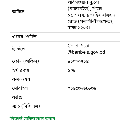
পরিসংখ্যান ব্যুরো
(ব্যানবেইস), শিক্ষা
অফিস
মন্ত্রণালয়, ১ জহির রায়হান
রোড (পলাশী-নীলক্ষেত),
ঢাকা-১২০৫।
ওয়েব পোর্টল
Chief_Stat
ইমেইল
@banbeis.gov.bd
ফোন (অফিস)
৪১০৬০৭১৫
ইন্টারকম
১০৪
কক্ষ নম্বর
মোবাইল
০১৫৫৩৬৯৯৮৩৪
ফ্যাক্স
ব্যাচ (বিসিএস)
ভিকার্ড ডাউনলোড করুন