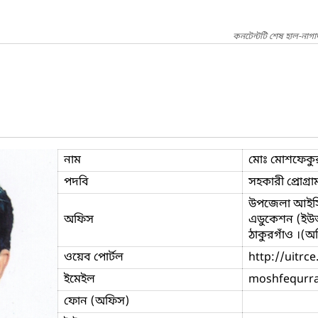
কনটেন্টটি শেষ হাল-নাগ
নাম
মোঃ মোশফেকু
পদবি
সহকারী প্রোগ্রা
উপজেলা আইসিটি 
অফিস
এডুকেশন (ইউআ
ঠাকুরগাঁও ।(অতি
ওয়েব পোর্টল
http://uitrc
ইমেইল
moshfequrr
ফোন (অফিস)