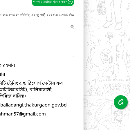
আপনার মতামত প্রদান করুন
াদ করা হয়েছে: রবিবার, ১২ জুলাই, ২০২৬ এ ১২:৪৮ PM
র রহমান
মার
ট্রেনিং এন্ড রিসোর্স সেন্টার ফর
ইটিআরসিই), বালিয়াডাঙ্গী,
রিক্ত দায়িত্ব)
e.baliadangi.thakurgaon.gov.bd
ahman57
@gmail.com