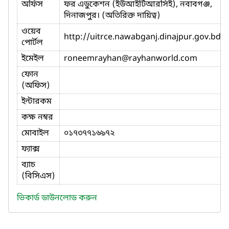
অফিস
ফর এডুকেশন (ইউআইটিআরসিই), নবাবগঞ্জ,
দিনাজপুর। (অতিরিক্ত দায়িত্ব)
ওয়েব
http://uitrce.nawabganj.dinajpur.gov.bd
পোর্টল
ইমেইল
roneemrayhan
@rayhanworld.com
ফোন
(অফিস)
ইন্টারকম
কক্ষ নম্বর
মোবাইল
০১৭৩৭৭১৬৯৭২
ফ্যাক্স
ব্যাচ
(বিসিএস)
ভিকার্ড ডাউনলোড করুন