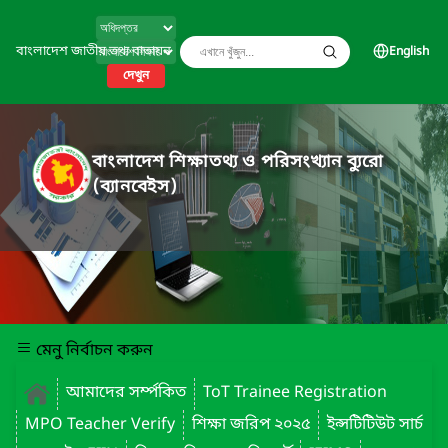
বাংলাদেশ জাতীয় তথ্য বাতায়ন
English
দেখুন
বাংলাদেশ শিক্ষাতথ্য ও পরিসংখ্যান ব্যুরো
(ব্যানবেইস)
মেনু নির্বাচন করুন
আমাদের সর্ম্পকিত
ToT Trainee Registration
MPO Teacher Verify
শিক্ষা জরিপ ২০২৫
ইন্সটিটিউট সার্চ