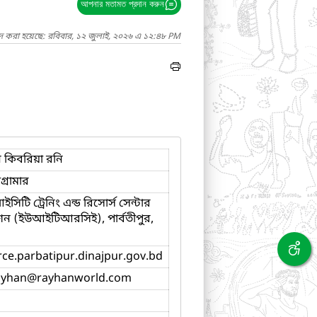
আপনার মতামত প্রদান করুন
াদ করা হয়েছে: রবিবার, ১২ জুলাই, ২০২৬ এ ১২:৪৮ PM
 কিবরিয়া রনি
গ্রামার
িটি ট্রেনিং এন্ড রিসোর্স সেন্টার
ন (ইউআইটিআরসিই), পার্বতীপুর,
trce.parbatipur.dinajpur.gov.bd
ayhan
@rayhanworld.com