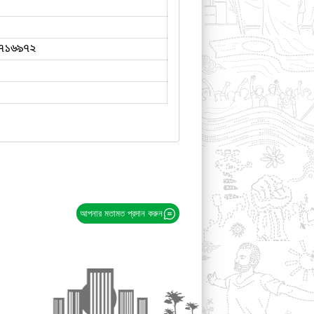
৭১৬৯৭২
আপনার মতামত প্রদান করুন