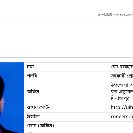
কনটেন্টটি শেষ হাল-নাগ
নাম
মোঃ রায়হান
পদবি
সহকারী প্রো
উপজেলা আইস
অফিস
ফর এডুকেশ
দিনাজপুর।
ওয়েব পোর্টল
http://ui
ইমেইল
roneemr
ফোন (অফিস)