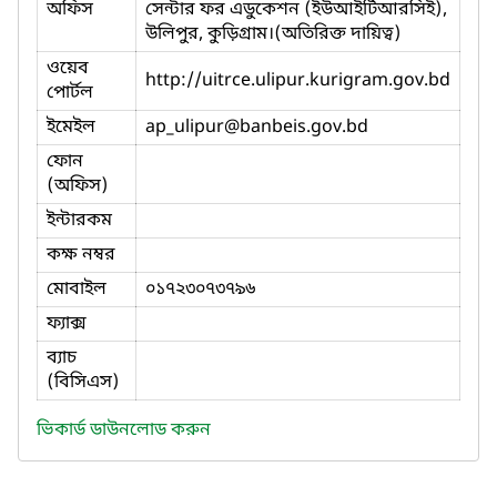
অফিস
সেন্টার ফর এডুকেশন (ইউআইটিআরসিই),
উলিপুর, কুড়িগ্রাম।(অতিরিক্ত দায়িত্ব)
ওয়েব
http://uitrce.ulipur.kurigram.gov.bd
পোর্টল
ইমেইল
ap_ulipur
@banbeis.gov.bd
ফোন
(অফিস)
ইন্টারকম
কক্ষ নম্বর
মোবাইল
০১৭২৩০৭৩৭৯৬
ফ্যাক্স
ব্যাচ
(বিসিএস)
ভিকার্ড ডাউনলোড করুন