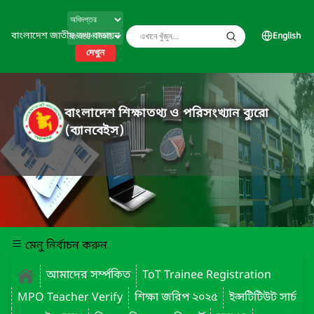
বাংলাদেশ জাতীয় তথ্য বাতায়ন
English
দেখুন
বাংলাদেশ শিক্ষাতথ্য ও পরিসংখ্যান ব্যুরো
(ব্যানবেইস)
মেনু নির্বাচন করুন
আমাদের সর্ম্পকিত
ToT Trainee Registration
MPO Teacher Verify
শিক্ষা জরিপ ২০২৫
ইন্সটিটিউট সার্চ