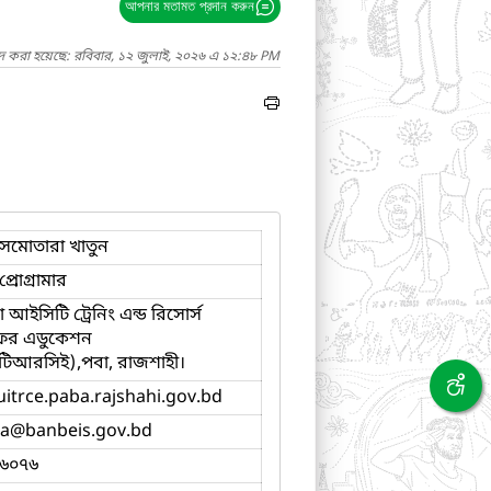
আপনার মতামত প্রদান করুন
াদ করা হয়েছে: রবিবার, ১২ জুলাই, ২০২৬ এ ১২:৪৮ PM
সমোতারা খাতুন
্রোগ্রামার
আইসিটি ট্রেনিং এন্ড রিসোর্স
 ফর এডুকেশন
িআরসিই),পবা, রাজশাহী।
uitrce.paba.rajshahi.gov.bd
a
@banbeis.gov.bd
৬০৭৬