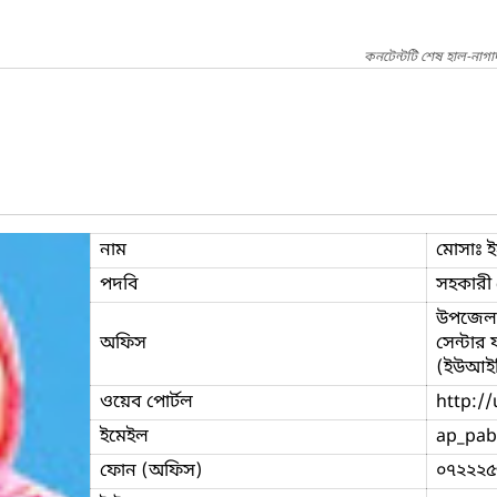
কনটেন্টটি শেষ হাল-নাগ
নাম
মোসাঃ ই
পদবি
সহকারী প
উপজেলা 
অফিস
সেন্টার
(ইউআইট
ওয়েব পোর্টল
http://
ইমেইল
ap_pab
ফোন (অফিস)
০৭২২২৫