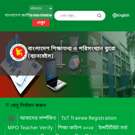
বাংলাদেশ জাতীয় তথ্য বাতায়ন
English
দেখুন
বাংলাদেশ শিক্ষাতথ্য ও পরিসংখ্যান ব্যুরো
(ব্যানবেইস)
মেনু নির্বাচন করুন
আমাদের সর্ম্পকিত
ToT Trainee Registration
MPO Teacher Verify
শিক্ষা জরিপ ২০২৫
ইন্সটিটিউট সার্চ