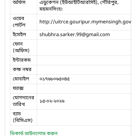
অফিস
এডুকেশন (ইউআইটিআরসিই), গৌরিপুর,
ময়মনসিংহ।
ওয়েব
http://uitrce.gouripur.mymensingh.gov.b
পোর্টল
ইমেইল
shubhra.sarker.99
@gmail.com
ফোন
(অফিস)
ইন্টারকম
কক্ষ নম্বর
মোবাইল
০১৭৬৮০৬৫০৪৫
ফ্যাক্স
যোগদানের
১৫-০২-২০২৬
তারিখ
ব্যাচ
(বিসিএস)
ভিকার্ড ডাউনলোড করুন