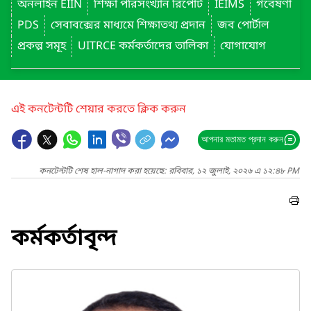
অনলাইন EIIN
শিক্ষা পরিসংখ্যান রিপোর্ট
IEIMS
গবেষণা
PDS
সেবাবক্সের মাধ্যমে শিক্ষাতথ্য প্রদান
জব পোর্টাল
প্রকল্প সমূহ
UITRCE কর্মকর্তাদের তালিকা
যোগাযোগ
এই কনটেন্টটি শেয়ার করতে ক্লিক করুন
আপনার মতামত প্রদান করুন
কনটেন্টটি শেষ হাল-নাগাদ করা হয়েছে: রবিবার, ১২ জুলাই, ২০২৬ এ ১২:৪৮ PM
কর্মকর্তাবৃন্দ