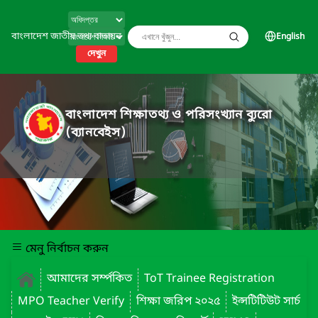
বাংলাদেশ জাতীয় তথ্য বাতায়ন
English
দেখুন
বাংলাদেশ শিক্ষাতথ্য ও পরিসংখ্যান ব্যুরো
(ব্যানবেইস)
মেনু নির্বাচন করুন
আমাদের সর্ম্পকিত
ToT Trainee Registration
MPO Teacher Verify
শিক্ষা জরিপ ২০২৫
ইন্সটিটিউট সার্চ