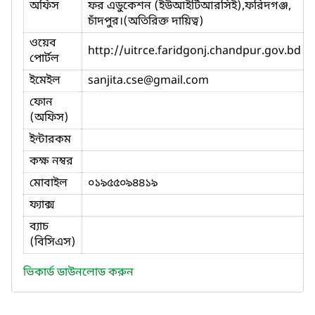
অফিস
ফর এডুকেশন (ইউআইটিআরসিই),ফরিদগঞ্জ,
চাঁদপুর।(অতিরিক্ত দায়িত্ব)
ওয়েব
http://uitrce.faridgonj.chandpur.gov.bd
পোর্টল
ইমেইল
sanjita.cse
@gmail.com
ফোন
(অফিস)
ইন্টারকম
কক্ষ নম্বর
মোবাইল
০১৯৫৫০৯৪৪১৯
ফ্যাক্স
ব্যাচ
(বিসিএস)
ভিকার্ড ডাউনলোড করুন