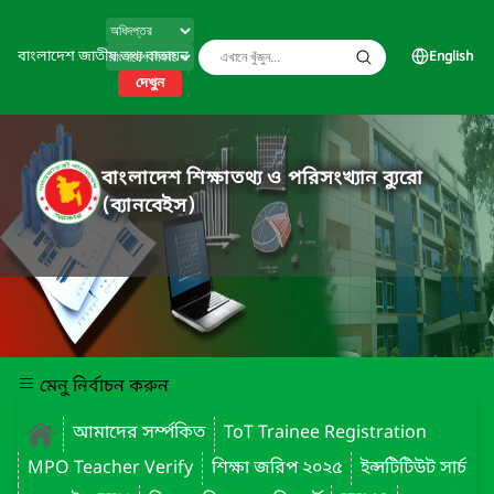
বাংলাদেশ জাতীয় তথ্য বাতায়ন
English
দেখুন
বাংলাদেশ শিক্ষাতথ্য ও পরিসংখ্যান ব্যুরো
(ব্যানবেইস)
মেনু নির্বাচন করুন
আমাদের সর্ম্পকিত
ToT Trainee Registration
MPO Teacher Verify
শিক্ষা জরিপ ২০২৫
ইন্সটিটিউট সার্চ