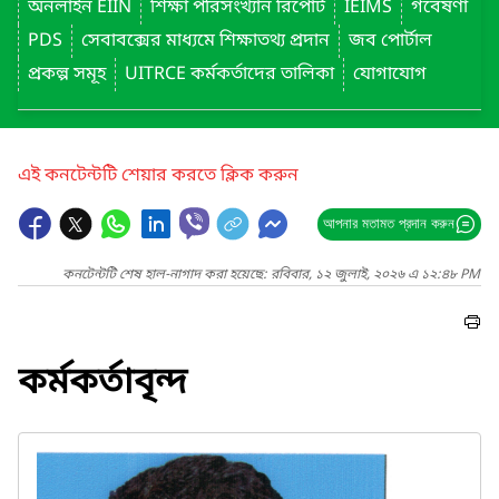
অনলাইন EIIN
শিক্ষা পরিসংখ্যান রিপোর্ট
IEIMS
গবেষণা
PDS
সেবাবক্সের মাধ্যমে শিক্ষাতথ্য প্রদান
জব পোর্টাল
প্রকল্প সমূহ
UITRCE কর্মকর্তাদের তালিকা
যোগাযোগ
এই কনটেন্টটি শেয়ার করতে ক্লিক করুন
আপনার মতামত প্রদান করুন
কনটেন্টটি শেষ হাল-নাগাদ করা হয়েছে: রবিবার, ১২ জুলাই, ২০২৬ এ ১২:৪৮ PM
কর্মকর্তাবৃন্দ