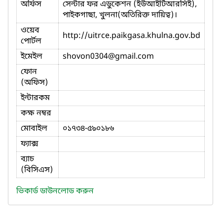
অফিস
সেন্টার ফর এডুকেশন (ইউআইটিআরসিই),
পাইকগাছা, খুলনা(অতিরিক্ত দায়িত্ব)।
ওয়েব
http://uitrce.paikgasa.khulna.gov.bd
পোর্টল
ইমেইল
shovon0304
@gmail.com
ফোন
(অফিস)
ইন্টারকম
কক্ষ নম্বর
মোবাইল
০১৭৩৪-৫৯০১৮৬
ফ্যাক্স
ব্যাচ
(বিসিএস)
ভিকার্ড ডাউনলোড করুন