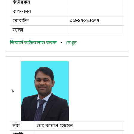
ইন্টারকম
কক্ষ নম্বর
মোবাইল
০১৮১৭০৯৫৩৭৭
ফ্যাক্স
ভিকার্ড ডাউনলোড করুন
•
দেখুন
৮
নাম
মো: কামাল হোসেন