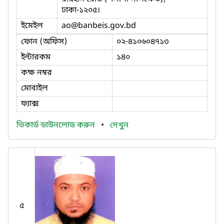
ঢাকা-১২০৫।
ইমেইল
ao
@banbeis.gov.bd
ফোন (অফিস)
০২-৪১০৬০৪৭১৩
ইন্টারকম
১৪০
কক্ষ নম্বর
মোবাইল
ফ্যাক্স
ভিকার্ড ডাউনলোড করুন
•
দেখুন
৫