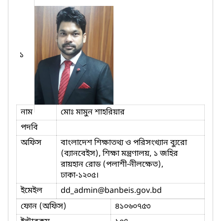
১
নাম
মোঃ মামুন শাহরিয়ার
পদবি
অফিস
বাংলাদেশ শিক্ষাতথ্য ও পরিসংখ্যান ব্যুরো
(ব্যানবেইস), শিক্ষা মন্ত্রণালয়, ১ জহির
রায়হান রোড (পলাশী-নীলক্ষেত),
ঢাকা-১২০৫।
ইমেইল
dd_admin
@banbeis.gov.bd
ফোন (অফিস)
৪১০৬০৭৫৩