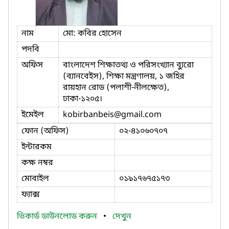
নাম
মো: কবির হোসেন
পদবি
অফিস
বাংলাদেশ শিক্ষাতথ্য ও পরিসংখ্যান ব্যুরো
(ব্যানবেইস), শিক্ষা মন্ত্রণালয়, ১ জহির
রায়হান রোড (পলাশী-নীলক্ষেত),
ঢাকা-১২০৫।
ইমেইল
kobirbanbeis
@gmail.com
ফোন (অফিস)
০২-৪১০৬০৭০৭
ইন্টারকম
কক্ষ নম্বর
মোবাইল
০১৯১৭৬৭৫১৭৩
ফ্যাক্স
ভিকার্ড ডাউনলোড করুন
•
দেখুন