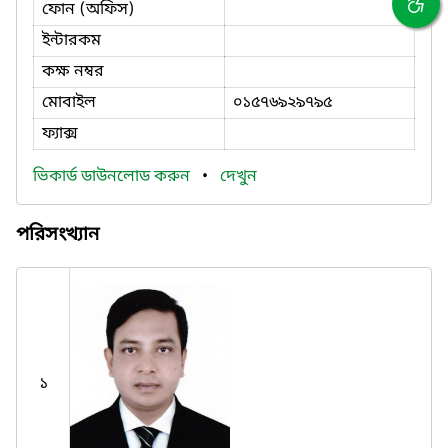
ফোন (অফিস)
ইন্টারকম
কক্ষ নম্বর
মোবাইল
০১৫৭৬৯২৯৭৯৫
ফ্যাক্স
ভিকার্ড ডাউনলোড করুন
•
দেখুন
পরিসংখ্যান
১