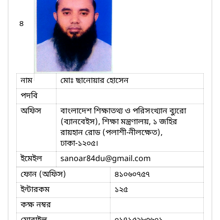
৪
নাম
মোঃ ছানোয়ার হোসেন
পদবি
অফিস
বাংলাদেশ শিক্ষাতথ্য ও পরিসংখ্যান ব্যুরো
(ব্যানবেইস), শিক্ষা মন্ত্রণালয়, ১ জহির
রায়হান রোড (পলাশী-নীলক্ষেত),
ঢাকা-১২০৫।
ইমেইল
sanoar84du
@gmail.com
ফোন (অফিস)
৪১০৬০৭৫৭
ইন্টারকম
১২৫
কক্ষ নম্বর