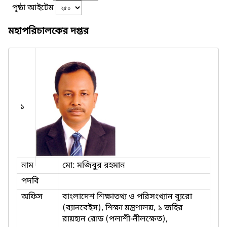
পৃষ্ঠা আইটেম
মহাপরিচালকের দপ্তর
১
নাম
মো: মজিবুর রহমান
পদবি
অফিস
বাংলাদেশ শিক্ষাতথ্য ও পরিসংখ্যান ব্যুরো
(ব্যানবেইস), শিক্ষা মন্ত্রণালয়, ১ জহির
রায়হান রোড (পলাশী-নীলক্ষেত),