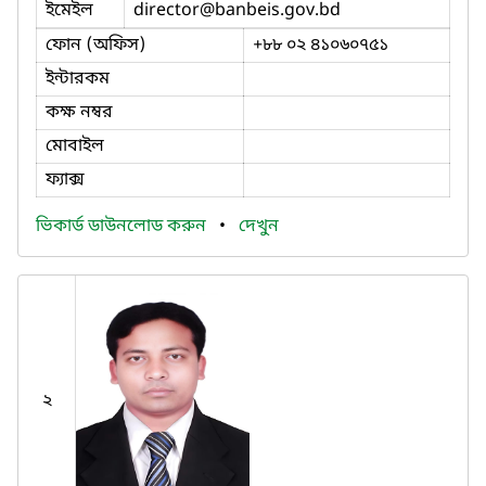
ইমেইল
director
@banbeis.gov.bd
ফোন (অফিস)
+৮৮ ০২ ৪১০৬০৭৫১
ইন্টারকম
কক্ষ নম্বর
মোবাইল
ফ্যাক্স
ভিকার্ড ডাউনলোড করুন
•
দেখুন
২