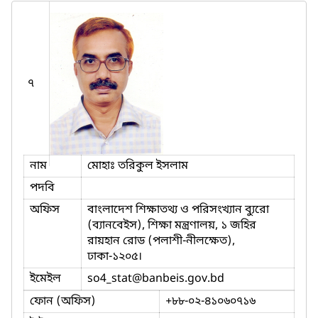
৭
নাম
মোহাঃ তরিকুল ইসলাম
পদবি
অফিস
বাংলাদেশ শিক্ষাতথ্য ও পরিসংখ্যান ব্যুরো
(ব্যানবেইস), শিক্ষা মন্ত্রণালয়, ১ জহির
রায়হান রোড (পলাশী-নীলক্ষেত),
ঢাকা-১২০৫।
ইমেইল
so4_stat
@banbeis.gov.bd
ফোন (অফিস)
+৮৮-০২-৪১০৬০৭১৬