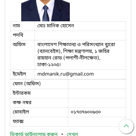
নাম
মোঃ মানিক হোসেন
পদবি
অফিস
বাংলাদেশ শিক্ষাতথ্য ও পরিসংখ্যান ব্যুরো
(ব্যানবেইস), শিক্ষা মন্ত্রণালয়, ১ জহির
রায়হান রোড (পলাশী-নীলক্ষেত),
ঢাকা-১২০৫।
ইমেইল
mdmanik.ru
@gmail.com
ফোন (অফিস)
ইন্টারকম
কক্ষ নম্বর
মোবাইল
০১৭৩৭৬০০৯৩০
ফ্যাক্স
ভিকার্ড ডাউনলোড করুন
•
দেখুন