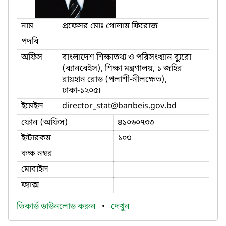
নাম
প্রফেসর মোঃ গোলাম ফিরোজ
পদবি
অফিস
বাংলাদেশ শিক্ষাতথ্য ও পরিসংখ্যান ব্যুরো
(ব্যানবেইস), শিক্ষা মন্ত্রণালয়, ১ জহির
রায়হান রোড (পলাশী-নীলক্ষেত),
ঢাকা-১২০৫।
ইমেইল
director_stat
@banbeis.gov.bd
ফোন (অফিস)
৪১০৬০৭৩৩
ইন্টারকম
১০৩
কক্ষ নম্বর
মোবাইল
ফ্যাক্স
ভিকার্ড ডাউনলোড করুন
•
দেখুন