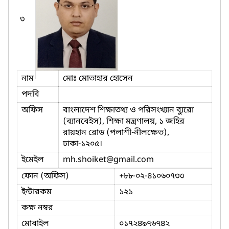
৩
নাম
মোঃ মোতাহার হোসেন
পদবি
অফিস
বাংলাদেশ শিক্ষাতথ্য ও পরিসংখ্যান ব্যুরো
(ব্যানবেইস), শিক্ষা মন্ত্রণালয়, ১ জহির
রায়হান রোড (পলাশী-নীলক্ষেত),
ঢাকা-১২০৫।
ইমেইল
mh.shoiket
@gmail.com
ফোন (অফিস)
+৮৮-০২-৪১০৬০৭৩৩
ইন্টারকম
১২১
কক্ষ নম্বর
মোবাইল
০১৭২৪৯৭৬৭৪২