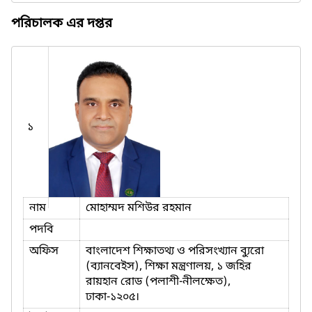
পরিচালক এর দপ্তর
১
নাম
মোহাম্মদ মশিউর রহমান
পদবি
অফিস
বাংলাদেশ শিক্ষাতথ্য ও পরিসংখ্যান ব্যুরো
(ব্যানবেইস), শিক্ষা মন্ত্রণালয়, ১ জহির
রায়হান রোড (পলাশী-নীলক্ষেত),
ঢাকা-১২০৫।