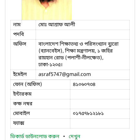
নাম
মোঃ আশ্রাফ আলী
পদবি
অফিস
বাংলাদেশ শিক্ষাতথ্য ও পরিসংখ্যান ব্যুরো
(ব্যানবেইস), শিক্ষা মন্ত্রণালয়, ১ জহির
রায়হান রোড (পলাশী-নীলক্ষেত),
ঢাকা-১২০৫।
ইমেইল
asraf5747
@gmail.com
ফোন (অফিস)
৪১০৬০৭৩৪
ইন্টারকম
কক্ষ নম্বর
মোবাইল
০১৭৫৭৮১২১৮১
ফ্যাক্স
ভিকার্ড ডাউনলোড করুন
•
দেখুন