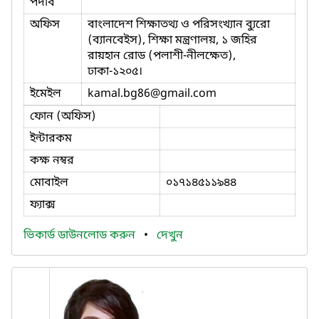
পদবি
অফিস
বাংলাদেশ শিক্ষাতথ্য ও পরিসংখ্যান ব্যুরো
(ব্যানবেইস), শিক্ষা মন্ত্রণালয়, ১ জহির
রায়হান রোড (পলাশী-নীলক্ষেত),
ঢাকা-১২০৫।
ইমেইল
kamal.bg86
@gmail.com
ফোন (অফিস)
ইন্টারকম
কক্ষ নম্বর
মোবাইল
০১৭১৪৫১১৯৪৪
ফ্যাক্স
ভিকার্ড ডাউনলোড করুন
•
দেখুন