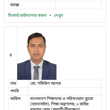
ফ্যাক্স
ভিকার্ড ডাউনলোড করুন
•
দেখুন
৪
নাম
মো: শফিউল আলম
পদবি
অফিস
বাংলাদেশ শিক্ষাতথ্য ও পরিসংখ্যান ব্যুরো
(ব্যানবেইস), শিক্ষা মন্ত্রণালয়, ১ জহির
রায়হান রোড (পলাশী-নীলক্ষেত),