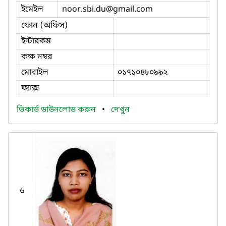
ইমেইল
noor.sbi.du
@gmail.com
ফোন (অফিস)
ইন্টারকম
কক্ষ নম্বর
মোবাইল
০১৭১০৪৮০৯৯২
ফ্যাক্স
ভিকার্ড ডাউনলোড করুন
•
দেখুন
৬