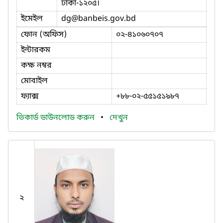
ঢাকা-১২০৫।
ইমেইল
dg
@banbeis.gov.bd
ফোন (অফিস)
০২-৪১০৬০৭০৭
ইন্টারকম
কক্ষ নম্বর
মোবাইল
ফ্যাক্স
+৮৮-০২-৫৫১৫১৯৮৭
ভিকার্ড ডাউনলোড করুন
•
দেখুন
২