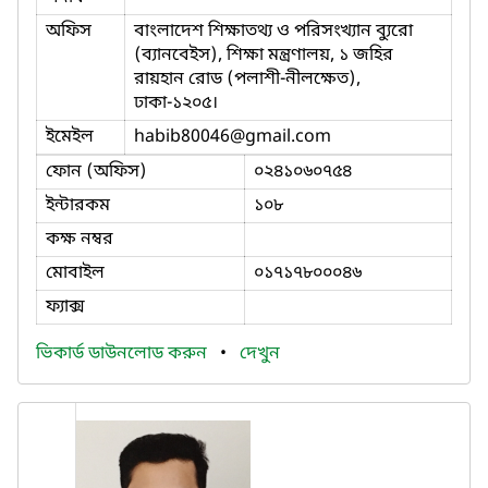
অফিস
বাংলাদেশ শিক্ষাতথ্য ও পরিসংখ্যান ব্যুরো
(ব্যানবেইস), শিক্ষা মন্ত্রণালয়, ১ জহির
রায়হান রোড (পলাশী-নীলক্ষেত),
ঢাকা-১২০৫।
ইমেইল
habib80046
@gmail.com
ফোন (অফিস)
০২৪১০৬০৭৫৪
ইন্টারকম
১০৮
কক্ষ নম্বর
মোবাইল
০১৭১৭৮০০০৪৬
ফ্যাক্স
ভিকার্ড ডাউনলোড করুন
•
দেখুন