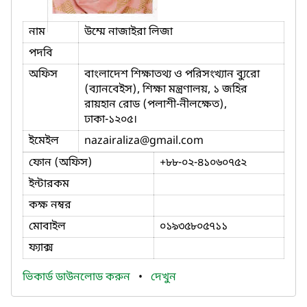
নাম
উম্মে নাজাইরা লিজা
পদবি
অফিস
বাংলাদেশ শিক্ষাতথ্য ও পরিসংখ্যান ব্যুরো
(ব্যানবেইস), শিক্ষা মন্ত্রণালয়, ১ জহির
রায়হান রোড (পলাশী-নীলক্ষেত),
ঢাকা-১২০৫।
ইমেইল
nazairaliza
@gmail.com
ফোন (অফিস)
+৮৮-০২-৪১০৬০৭৫২
ইন্টারকম
কক্ষ নম্বর
মোবাইল
০১৯৩৫৮০৫৭১১
ফ্যাক্স
ভিকার্ড ডাউনলোড করুন
•
দেখুন