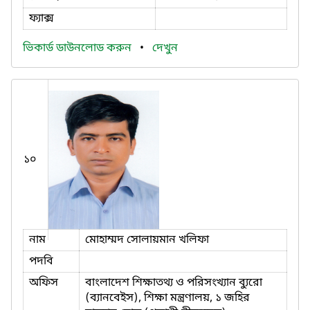
ফ্যাক্স
ভিকার্ড ডাউনলোড করুন
•
দেখুন
১০
নাম
মোহাম্মদ সোলায়মান খলিফা
পদবি
অফিস
বাংলাদেশ শিক্ষাতথ্য ও পরিসংখ্যান ব্যুরো
(ব্যানবেইস), শিক্ষা মন্ত্রণালয়, ১ জহির