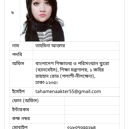
৯
নাম
তাহমিনা আক্তার
পদবি
অফিস
বাংলাদেশ শিক্ষাতথ্য ও পরিসংখ্যান ব্যুরো
(ব্যানবেইস), শিক্ষা মন্ত্রণালয়, ১ জহির
রায়হান রোড (পলাশী-নীলক্ষেত),
ঢাকা-১২০৫।
ইমেইল
tahamenaakter55
@gmail.com
ফোন (অফিস)
ইন্টারকম
কক্ষ নম্বর
মোবাইল
০১৮৩৭৩৫৫২৯৪