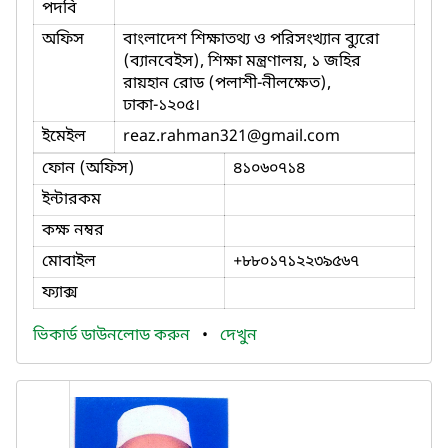
পদবি
অফিস
বাংলাদেশ শিক্ষাতথ্য ও পরিসংখ্যান ব্যুরো
(ব্যানবেইস), শিক্ষা মন্ত্রণালয়, ১ জহির
রায়হান রোড (পলাশী-নীলক্ষেত),
ঢাকা-১২০৫।
ইমেইল
reaz.rahman321
@gmail.com
ফোন (অফিস)
৪১০৬০৭১৪
ইন্টারকম
কক্ষ নম্বর
মোবাইল
+৮৮০১৭১২২৩৯৫৬৭
ফ্যাক্স
ভিকার্ড ডাউনলোড করুন
•
দেখুন