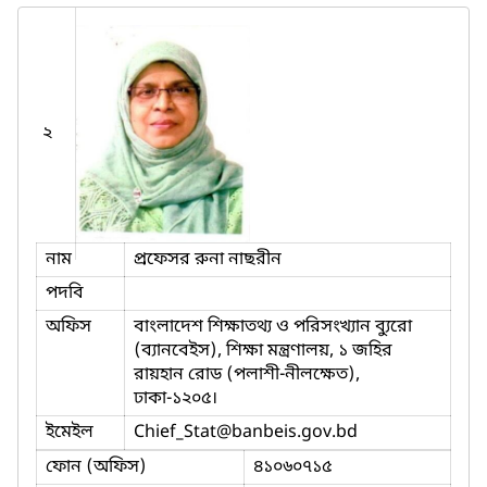
২
নাম
প্রফেসর রুনা নাছরীন
পদবি
অফিস
বাংলাদেশ শিক্ষাতথ্য ও পরিসংখ্যান ব্যুরো
(ব্যানবেইস), শিক্ষা মন্ত্রণালয়, ১ জহির
রায়হান রোড (পলাশী-নীলক্ষেত),
ঢাকা-১২০৫।
ইমেইল
Chief_Stat
@banbeis.gov.bd
ফোন (অফিস)
৪১০৬০৭১৫