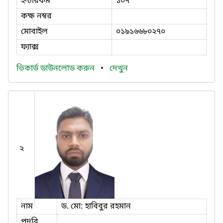
ইন্টারকম
১০৭
কক্ষ নম্বর
মোবাইল
০১৯১৬৬৮০২৭০
ফ্যাক্স
ভিকার্ড ডাউনলোড করুন
•
দেখুন
২
নাম
ড. মো: হাবিবুর রহমান
পদবি