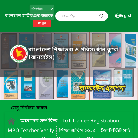
বাংলাদেশ জাতীয় তথ্য বাতায়ন
English
দেখুন
বাংলাদেশ শিক্ষাতথ্য ও পরিসংখ্যান ব্যুরো
(ব্যানবেইস)
মেনু নির্বাচন করুন
আমাদের সর্ম্পকিত
ToT Trainee Registration
MPO Teacher Verify
শিক্ষা জরিপ ২০২৫
ইন্সটিটিউট সার্চ