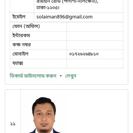
রায়হান রোড (পলাশী-নীলক্ষেত),
ঢাকা-১২০৫।
ইমেইল
solaiman896
@gmail.com
ফোন (অফিস)
ইন্টারকম
কক্ষ নম্বর
মোবাইল
০১৭২৬২৬৪৮১০
ফ্যাক্স
ভিকার্ড ডাউনলোড করুন
•
দেখুন
১১