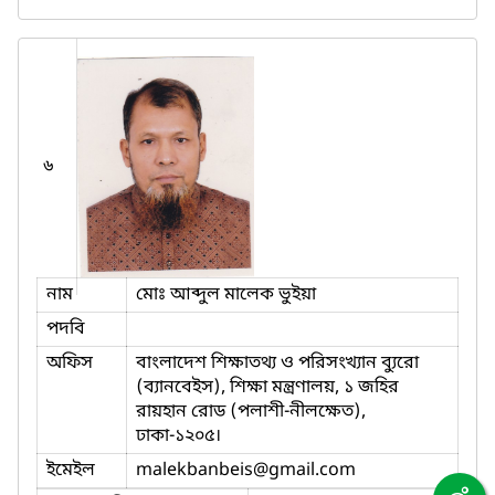
৬
নাম
মোঃ আব্দুল মালেক ভুইয়া
পদবি
অফিস
বাংলাদেশ শিক্ষাতথ্য ও পরিসংখ্যান ব্যুরো
(ব্যানবেইস), শিক্ষা মন্ত্রণালয়, ১ জহির
রায়হান রোড (পলাশী-নীলক্ষেত),
ঢাকা-১২০৫।
ইমেইল
malekbanbeis
@gmail.com