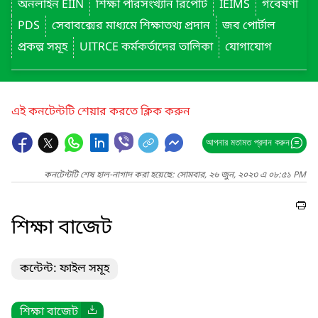
অনলাইন EIIN
শিক্ষা পরিসংখ্যান রিপোর্ট
IEIMS
গবেষণা
PDS
সেবাবক্সের মাধ্যমে শিক্ষাতথ্য প্রদান
জব পোর্টাল
প্রকল্প সমূহ
UITRCE কর্মকর্তাদের তালিকা
যোগাযোগ
এই কনটেন্টটি শেয়ার করতে ক্লিক করুন
আপনার মতামত প্রদান করুন
কনটেন্টটি শেষ হাল-নাগাদ করা হয়েছে: সোমবার, ২৬ জুন, ২০২৩ এ ০৮:৫১ PM
শিক্ষা বাজেট
কন্টেন্ট: ফাইল সমূহ
শিক্ষা বাজেট