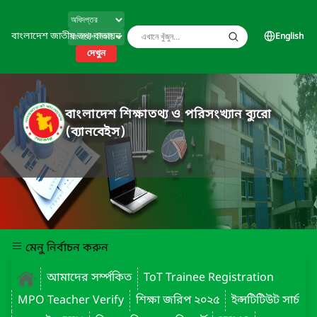
বাংলাদেশ জাতীয় তথ্য বাতায়ন
English
দেখুন
বাংলাদেশ শিক্ষাতথ্য ও পরিসংখ্যান ব্যুরো
(ব্যানবেইস)
মেনু নির্বাচন করুন
আমাদের সর্ম্পকিত
ToT Trainee Registration
MPO Teacher Verify
শিক্ষা জরিপ ২০২৫
ইন্সটিটিউট সার্চ