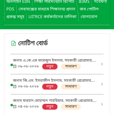
অনলাইন EIIN
শিক্ষা পরিসংখ্যান রিপোর্ট
IEIMS
গবেষণা
PDS
সেবাবক্সের মাধ্যমে শিক্ষাতথ্য প্রদান
জব পোর্টাল
প্রকল্প সমূহ
UITRCE কর্মকর্তাদের তালিকা
যোগাযোগ
নোটিশ বোর্ড
জনাব এ.কে.এম ফয়েজুল ইসলাম, সহকারী প্রোগ্রামার,
UITRCE, রামপাল, বাগেরহাট এর শ্রান্তি বিনোদন ছুটির
০৯-০৮-২০২৬
নতুন
সাধারণ
অফিস আদেশ
জনাব জি.এম. ইসরাফীল ইসলাম, সহকারী প্রোগ্রামার,
UITRCE, ঝিকরগাছা, যশোর এর শ্রান্তি বিনোদন ছুটির
০৬-০৮-২০২৬
নতুন
সাধারণ
অফিস আদেশ
জনাব ফরহাদ মোহাম্মদ শাহরিয়ার, সহকারী প্রোগ্রামার,
UITRCE, উল্লাপাড়া, সিরাজগঞ্জ এর শ্রান্তি ও বিনোদন ছুটি
০৪-০৮-২০২৬
নতুন
সাধারণ
সংক্রান্ত