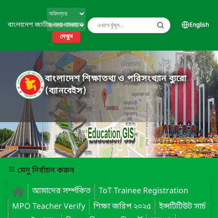
বাংলাদেশ জাতীয় তথ্য বাতায়ন
English
দেখুন
বাংলাদেশ শিক্ষাতথ্য ও পরিসংখ্যান ব্যুরো
(ব্যানবেইস)
মেনু নির্বাচন করুন
আমাদের সর্ম্পকিত
ToT Trainee Registration
MPO Teacher Verify
শিক্ষা জরিপ ২০২৫
ইন্সটিটিউট সার্চ