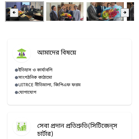
🡸
🡺
আমাদের বিষয়ে
ইতিহাস ও কার্যাবলি
সাংগঠনিক কাঠামো
UITRCE নীতিমালা, জিপিএফ ফরম
যোগাযোগ
সেবা প্রদান প্রতিশ্রুতি(সিটিজেন্‌স
চার্টার)