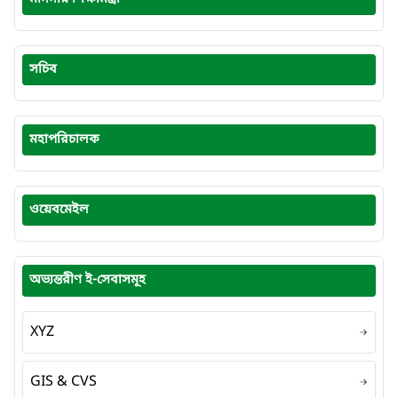
সচিব
মহাপরিচালক
ওয়েবমেইল
অভ্যন্তরীণ ই-সেবাসমূহ
XYZ
GIS & CVS