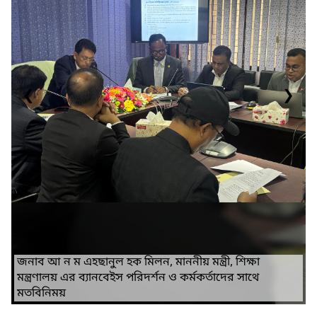
❮
❯
জনাব আ ন ম এহছানুল হক মিলন, মাননীয় মন্ত্রী, শিক্ষা
মন্ত্রণালয় এর ব্যানবেইস পরিদর্শন ও কর্মকর্তাদের সাথে
মতবিনিময়