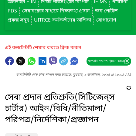
অনলাইন EIIN
শিক্ষা পরিসংখ্যান রিপোর্ট
IEIMS
গবেষণা
PDS
সেবাবক্সের মাধ্যমে শিক্ষাতথ্য প্রদান
জব পোর্টাল
প্রকল্প সমূহ
UITRCE কর্মকর্তাদের তালিকা
যোগাযোগ
এই কনটেন্টটি শেয়ার করতে ক্লিক করুন
আপনার মতামত প্রদান করুন
কনটেন্টটি শেষ হাল-নাগাদ করা হয়েছে: বুধবার, ৯ অক্টোবর, ২০২৪ এ ১০:০৪ AM
সেবা প্রদান প্রতিশ্রুতি(সিটিজেন্‌স
চার্টার) আইন/বিধি/নীতিমালা/
পরিপত্র/নির্দেশিকা/প্রজ্ঞাপন