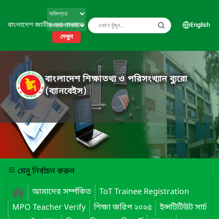
বাংলাদেশ জাতীয় তথ্য বাতায়ন
English
দেখুন
বাংলাদেশ শিক্ষাতথ্য ও পরিসংখ্যান ব্যুরো
(ব্যানবেইস)
মেনু নির্বাচন করুন
আমাদের সর্ম্পকিত
ToT Trainee Registration
MPO Teacher Verify
শিক্ষা জরিপ ২০২৫
ইন্সটিটিউট সার্চ