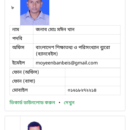
৮
নাম
জনাব মোঃ মঈন খান
পদবি
অফিস
বাংলাদেশ শিক্ষাতথ্য ও পরিসংখ্যান ব্যুরো
(ব্যানবেইস)
ইমেইল
moyeenbanbeis
@gmail.com
ফোন (অফিস)
ফোন (বাসা)
মোবাইল
০১৬১৮২৭২২১৪
ভিকার্ড ডাউনলোড করুন
•
দেখুন