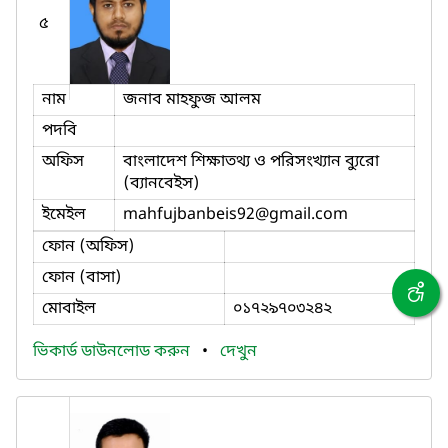
৫
নাম
জনাব মাহফুজ আলম
পদবি
অফিস
বাংলাদেশ শিক্ষাতথ্য ও পরিসংখ্যান ব্যুরো
(ব্যানবেইস)
ইমেইল
mahfujbanbeis92
@gmail.com
ফোন (অফিস)
ফোন (বাসা)
মোবাইল
০১৭২৯৭০৩২৪২
ভিকার্ড ডাউনলোড করুন
•
দেখুন