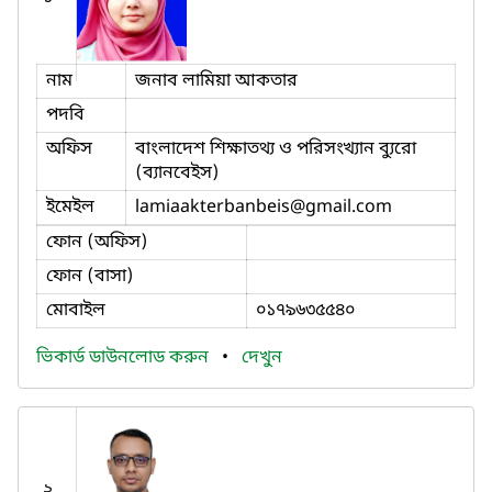
নাম
জনাব লামিয়া আকতার
পদবি
অফিস
বাংলাদেশ শিক্ষাতথ্য ও পরিসংখ্যান ব্যুরো
(ব্যানবেইস)
ইমেইল
lamiaakterbanbeis
@gmail.com
ফোন (অফিস)
ফোন (বাসা)
মোবাইল
০১৭৯৬৩৫৫৪০
ভিকার্ড ডাউনলোড করুন
•
দেখুন
২