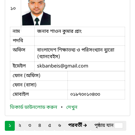
১০
নাম
জনাব শাওন কুমার প্রাং
পদবি
অফিস
বাংলাদেশ শিক্ষাতথ্য ও পরিসংখ্যান ব্যুরো
(ব্যানবেইস)
ইমেইল
skbanbeis
@gmail.com
ফোন (অফিস)
ফোন (বাসা)
মোবাইল
০১৮৭৩০১০৪৩৩
ভিকার্ড ডাউনলোড করুন
•
দেখুন
১
২
৩
৪
৫
৬
পরবর্তী
🡲
পৃষ্ঠায় যান