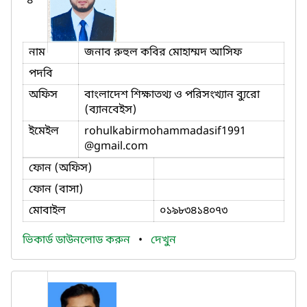
৪
নাম
জনাব রুহুল কবির মোহাম্মদ আসিফ
পদবি
অফিস
বাংলাদেশ শিক্ষাতথ্য ও পরিসংখ্যান ব্যুরো
(ব্যানবেইস)
ইমেইল
rohulkabirmohammadasif1991
@gmail.com
ফোন (অফিস)
ফোন (বাসা)
মোবাইল
০১৯৮৩৪১৪০৭৩
ভিকার্ড ডাউনলোড করুন
•
দেখুন