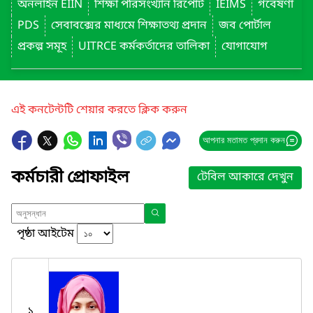
অনলাইন EIIN
শিক্ষা পরিসংখ্যান রিপোর্ট
IEIMS
গবেষণা
PDS
সেবাবক্সের মাধ্যমে শিক্ষাতথ্য প্রদান
জব পোর্টাল
প্রকল্প সমূহ
UITRCE কর্মকর্তাদের তালিকা
যোগাযোগ
এই কনটেন্টটি শেয়ার করতে ক্লিক করুন
আপনার মতামত প্রদান করুন
কর্মচারী প্রোফাইল
টেবিল আকারে দেখুন
পৃষ্ঠা আইটেম
১