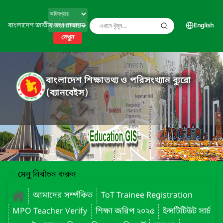
বাংলাদেশ জাতীয় তথ্য বাতায়ন
English
দেখুন
বাংলাদেশ শিক্ষাতথ্য ও পরিসংখ্যান ব্যুরো
(ব্যানবেইস)
মেনু নির্বাচন করুন
আমাদের সর্ম্পকিত
ToT Trainee Registration
MPO Teacher Verify
শিক্ষা জরিপ ২০২৫
ইন্সটিটিউট সার্চ