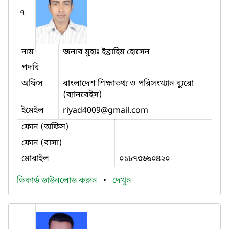
৭
নাম
জনাব মুহাঃ ইব্রাহিম হোসেন
পদবি
অফিস
বাংলাদেশ শিক্ষাতথ্য ও পরিসংখ্যান ব্যুরো
(ব্যানবেইস)
ইমেইল
riyad4009
@gmail.com
ফোন (অফিস)
ফোন (বাসা)
মোবাইল
০১৮৭৩৬৯০৪২০
ভিকার্ড ডাউনলোড করুন
•
দেখুন