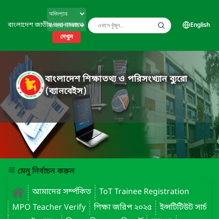
বাংলাদেশ জাতীয় তথ্য বাতায়ন
English
দেখুন
বাংলাদেশ শিক্ষাতথ্য ও পরিসংখ্যান ব্যুরো
(ব্যানবেইস)
মেনু নির্বাচন করুন
আমাদের সর্ম্পকিত
ToT Trainee Registration
MPO Teacher Verify
শিক্ষা জরিপ ২০২৫
ইন্সটিটিউট সার্চ