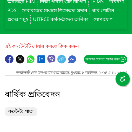
অনলাইন EIIN
শিক্ষা পরিসংখ্যান রিপোর্ট
IEIMS
গবেষণা
PDS
সেবাবক্সের মাধ্যমে শিক্ষাতথ্য প্রদান
জব পোর্টাল
প্রকল্প সমূহ
UITRCE কর্মকর্তাদের তালিকা
যোগাযোগ
এই কনটেন্টটি শেয়ার করতে ক্লিক করুন
আপনার মতামত প্রদান করুন
কনটেন্টটি শেষ হাল-নাগাদ করা হয়েছে: বুধবার, ৯ অক্টোবর, ২০২৪ এ ১০:০৫ AM
বার্ষিক প্রতিবেদন
কন্টেন্ট: পাতা