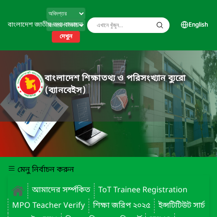
বাংলাদেশ জাতীয় তথ্য বাতায়ন
English
দেখুন
বাংলাদেশ শিক্ষাতথ্য ও পরিসংখ্যান ব্যুরো
(ব্যানবেইস)
মেনু নির্বাচন করুন
আমাদের সর্ম্পকিত
ToT Trainee Registration
MPO Teacher Verify
শিক্ষা জরিপ ২০২৫
ইন্সটিটিউট সার্চ