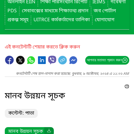
অনলাইন EIIN
শিক্ষা পরিসংখ্যান রিপোর্ট
IEIMS
গবেষণা
PDS
সেবাবক্সের মাধ্যমে শিক্ষাতথ্য প্রদান
জব পোর্টাল
প্রকল্প সমূহ
UITRCE কর্মকর্তাদের তালিকা
যোগাযোগ
এই কনটেন্টটি শেয়ার করতে ক্লিক করুন
আপনার মতামত প্রদান করুন
কনটেন্টটি শেষ হাল-নাগাদ করা হয়েছে: বুধবার, ৯ অক্টোবর, ২০২৪ এ ১১:০২ AM
মানব উন্নয়ন সূচক
কন্টেন্ট: পাতা
মানব উন্নয়ন সূচক