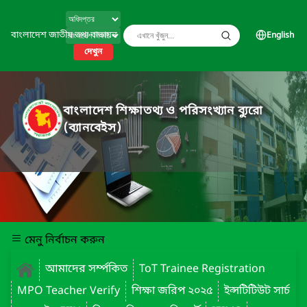
বাংলাদেশ জাতীয় তথ্য বাতায়ন
English
দেখুন
বাংলাদেশ শিক্ষাতথ্য ও পরিসংখ্যান ব্যুরো
(ব্যানবেইস)
মেনু নির্বাচন করুন
আমাদের সর্ম্পকিত
ToT Trainee Registration
MPO Teacher Verify
শিক্ষা জরিপ ২০২৫
ইন্সটিটিউট সার্চ