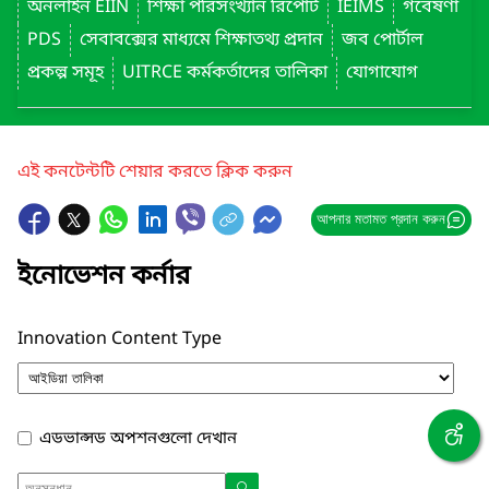
অনলাইন EIIN
শিক্ষা পরিসংখ্যান রিপোর্ট
IEIMS
গবেষণা
PDS
সেবাবক্সের মাধ্যমে শিক্ষাতথ্য প্রদান
জব পোর্টাল
প্রকল্প সমূহ
UITRCE কর্মকর্তাদের তালিকা
যোগাযোগ
এই কনটেন্টটি শেয়ার করতে ক্লিক করুন
আপনার মতামত প্রদান করুন
ইনোভেশন কর্নার
Innovation Content Type
এডভান্সড অপশনগুলো দেখান