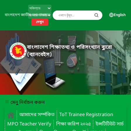
বাংলাদেশ জাতীয় তথ্য বাতায়ন
English
দেখুন
বাংলাদেশ শিক্ষাতথ্য ও পরিসংখ্যান ব্যুরো
(ব্যানবেইস)
মেনু নির্বাচন করুন
আমাদের সর্ম্পকিত
ToT Trainee Registration
MPO Teacher Verify
শিক্ষা জরিপ ২০২৫
ইন্সটিটিউট সার্চ