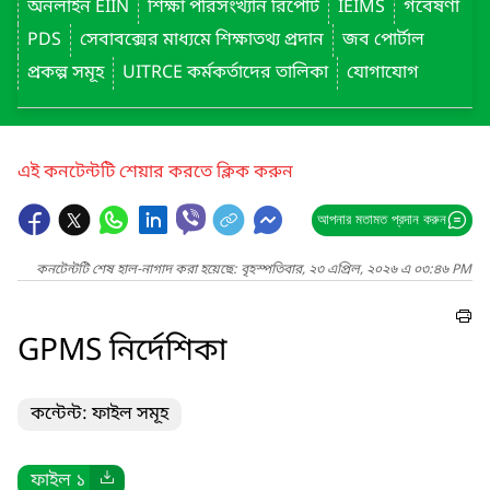
অনলাইন EIIN
শিক্ষা পরিসংখ্যান রিপোর্ট
IEIMS
গবেষণা
PDS
সেবাবক্সের মাধ্যমে শিক্ষাতথ্য প্রদান
জব পোর্টাল
প্রকল্প সমূহ
UITRCE কর্মকর্তাদের তালিকা
যোগাযোগ
এই কনটেন্টটি শেয়ার করতে ক্লিক করুন
আপনার মতামত প্রদান করুন
কনটেন্টটি শেষ হাল-নাগাদ করা হয়েছে: বৃহস্পতিবার, ২৩ এপ্রিল, ২০২৬ এ ০৩:৪৬ PM
GPMS নির্দেশিকা
কন্টেন্ট: ফাইল সমূহ
ফাইল ১