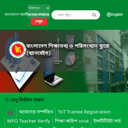
বাংলাদেশ জাতীয় তথ্য বাতায়ন
English
দেখুন
বাংলাদেশ শিক্ষাতথ্য ও পরিসংখ্যান ব্যুরো
(ব্যানবেইস)
মেনু নির্বাচন করুন
আমাদের সর্ম্পকিত
ToT Trainee Registration
MPO Teacher Verify
শিক্ষা জরিপ ২০২৫
ইন্সটিটিউট সার্চ