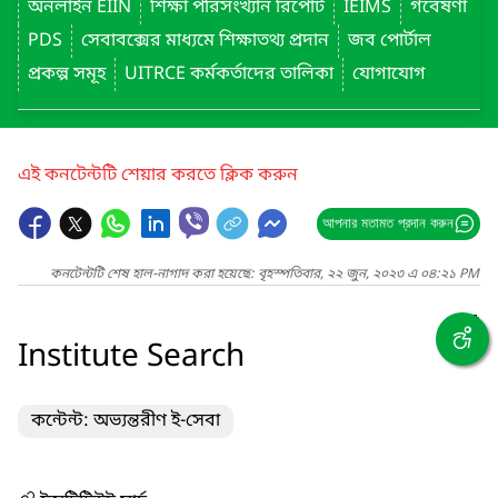
অনলাইন EIIN
শিক্ষা পরিসংখ্যান রিপোর্ট
IEIMS
গবেষণা
PDS
সেবাবক্সের মাধ্যমে শিক্ষাতথ্য প্রদান
জব পোর্টাল
প্রকল্প সমূহ
UITRCE কর্মকর্তাদের তালিকা
যোগাযোগ
এই কনটেন্টটি শেয়ার করতে ক্লিক করুন
আপনার মতামত প্রদান করুন
কনটেন্টটি শেষ হাল-নাগাদ করা হয়েছে: বৃহস্পতিবার, ২২ জুন, ২০২৩ এ ০৪:২১ PM
Institute Search
কন্টেন্ট: অভ্যন্তরীণ ই-সেবা