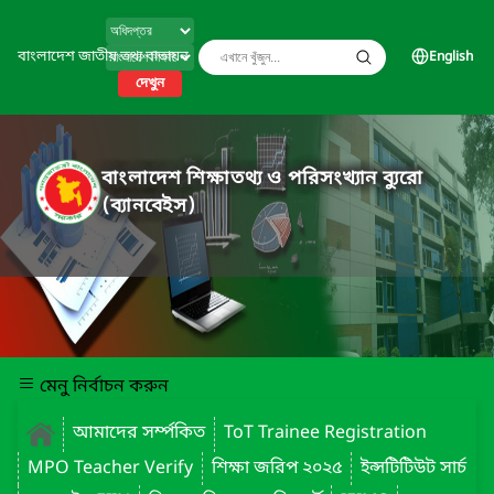
বাংলাদেশ জাতীয় তথ্য বাতায়ন
English
দেখুন
বাংলাদেশ শিক্ষাতথ্য ও পরিসংখ্যান ব্যুরো
(ব্যানবেইস)
মেনু নির্বাচন করুন
আমাদের সর্ম্পকিত
ToT Trainee Registration
MPO Teacher Verify
শিক্ষা জরিপ ২০২৫
ইন্সটিটিউট সার্চ