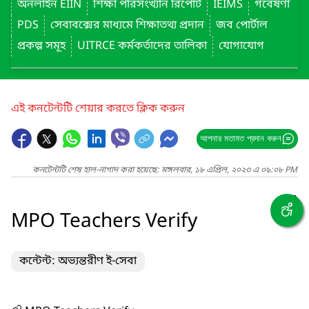
অনলাইন EIIN
শিক্ষা পরিসংখ্যান রিপোর্ট
IEIMS
গবেষণা
PDS
সেবাবক্সের মাধ্যমে শিক্ষাতথ্য প্রদান
জব পোর্টাল
প্রকল্প সমূহ
UITRCE কর্মকর্তাদের তালিকা
যোগাযোগ
এই কনটেন্টটি শেয়ার করতে ক্লিক করুন
আপনার মতামত প্রদান করুন
কনটেন্টটি শেষ হাল-নাগাদ করা হয়েছে: মঙ্গলবার, ১৮ এপ্রিল, ২০২৩ এ ০৯:০৮ PM
MPO Teachers Verify
কন্টেন্ট: অভ্যন্তরীণ ই-সেবা