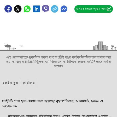
আপনার মতামত প্রদান করুন
এই ওয়েবসাইটে প্রকাশিত সকল তথ্য সংশ্লিষ্ট দপ্তর কর্তৃক নিয়মিত হালনাগাদ করা
হয়। তথ্যের যথার্থতা, নির্ভুলতা ও নির্ভরযোগ্যতা নিশ্চিত করতে সংশ্লিষ্ট দপ্তর সর্বদা
সচেষ্ট।
ফেইস বুক
কার্যালয়
সাইটটি শেষ হাল-নাগাদ করা হয়েছে: বৃহস্পতিবার, ৬ আগস্ট, ২০২৬ এ
১২:৫৯:৪৯
পরিকল্পনা এবং বাস্তবায়ন: মন্ত্রিপরিষদ বিভাগ, এটুআই, বিসিসি, ডিওআইসিটি ও বেসিস।