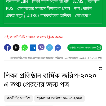
অনলাইন EIIN
শিক্ষা পরিসংখ্যান রিপোর্ট
IEIMS
গবেষণা
PDS
সেবাবক্সের মাধ্যমে শিক্ষাতথ্য প্রদান
জব পোর্টাল
প্রকল্প সমূহ
UITRCE কর্মকর্তাদের তালিকা
যোগাযোগ
এই কনটেন্টটি শেয়ার করতে ক্লিক করুন
আপনার মতামত প্রদান করুন
কনটেন্টটি শেষ হাল-নাগাদ করা হয়েছে: শনিবার, ১০ অক্টোবর, ২০২০ এ ১১:৩১ PM
শিক্ষা প্রতিষ্ঠান বার্ষিক জরিপ-২০২০
এ তথ্য প্রেরণের জন্য পত্র
কন্টেন্ট: নোটিশ
প্রকাশের তারিখ: ০৮-১০-২০২০