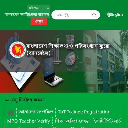
বাংলাদেশ জাতীয় তথ্য বাতায়ন
English
দেখুন
বাংলাদেশ শিক্ষাতথ্য ও পরিসংখ্যান ব্যুরো
(ব্যানবেইস)
মেনু নির্বাচন করুন
আমাদের সর্ম্পকিত
ToT Trainee Registration
MPO Teacher Verify
শিক্ষা জরিপ ২০২৫
ইন্সটিটিউট সার্চ