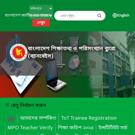
বাংলাদেশ জাতীয় তথ্য বাতায়ন
English
দেখুন
বাংলাদেশ শিক্ষাতথ্য ও পরিসংখ্যান ব্যুরো
(ব্যানবেইস)
মেনু নির্বাচন করুন
আমাদের সর্ম্পকিত
ToT Trainee Registration
MPO Teacher Verify
শিক্ষা জরিপ ২০২৫
ইন্সটিটিউট সার্চ