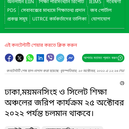
অনলাইন EIIN
শিক্ষা পরিসংখ্যান রিপোর্ট
IEIMS
গবেষণা
PDS
সেবাবক্সের মাধ্যমে শিক্ষাতথ্য প্রদান
জব পোর্টাল
প্রকল্প সমূহ
UITRCE কর্মকর্তাদের তালিকা
যোগাযোগ
এই কনটেন্টটি শেয়ার করতে ক্লিক করুন
আপনার মতামত প্রদান করুন
কনটেন্টটি শেষ হাল-নাগাদ করা হয়েছে: বৃহস্পতিবার, ২০ অক্টোবর, ২০২২ এ ১২:২৬ PM
ঢাকা,ময়মনসিংহ ও সিলেট শিক্ষা
অঞ্চলের জরিপ কার্যক্রম ২৫ অক্টোবর
২০২২ পর্যন্ত চলমান থাকবে।