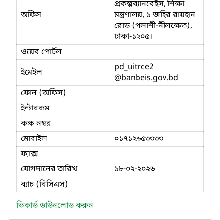
প্রকল্পব্যানবেইস, শিক্ষা
অফিস
মন্ত্রণালয়, ১ জহির রায়হান
রোড (পলাশী-নীলক্ষেত),
ঢাকা-১২০৫।
ওয়েব পোর্টল
pd_uitrce2
ইমেইল
@banbeis.gov.bd
ফোন (অফিস)
ইন্টারকম
কক্ষ নম্বর
মোবাইল
০১৭১২৬৫৩৩৩৩
ফ্যাক্স
যোগদানের তারিখ
১৮-০২-২০২৬
ব্যাচ (বিসিএস)
ভিকার্ড ডাউনলোড করুন