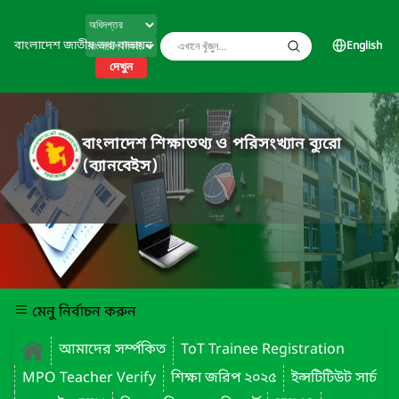
বাংলাদেশ জাতীয় তথ্য বাতায়ন
English
দেখুন
বাংলাদেশ শিক্ষাতথ্য ও পরিসংখ্যান ব্যুরো
(ব্যানবেইস)
মেনু নির্বাচন করুন
আমাদের সর্ম্পকিত
ToT Trainee Registration
MPO Teacher Verify
শিক্ষা জরিপ ২০২৫
ইন্সটিটিউট সার্চ