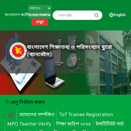
বাংলাদেশ জাতীয় তথ্য বাতায়ন
English
দেখুন
বাংলাদেশ শিক্ষাতথ্য ও পরিসংখ্যান ব্যুরো
(ব্যানবেইস)
মেনু নির্বাচন করুন
আমাদের সর্ম্পকিত
ToT Trainee Registration
MPO Teacher Verify
শিক্ষা জরিপ ২০২৫
ইন্সটিটিউট সার্চ