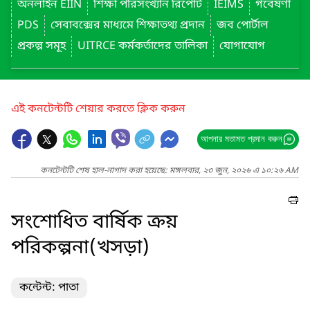
অনলাইন EIIN
শিক্ষা পরিসংখ্যান রিপোর্ট
IEIMS
গবেষণা
PDS
সেবাবক্সের মাধ্যমে শিক্ষাতথ্য প্রদান
জব পোর্টাল
প্রকল্প সমূহ
UITRCE কর্মকর্তাদের তালিকা
যোগাযোগ
এই কনটেন্টটি শেয়ার করতে ক্লিক করুন
আপনার মতামত প্রদান করুন
কনটেন্টটি শেষ হাল-নাগাদ করা হয়েছে: মঙ্গলবার, ২৩ জুন, ২০২৬ এ ১০:২৬ AM
সংশোধিত বার্ষিক ক্রয়
পরিকল্পনা(খসড়া)
কন্টেন্ট: পাতা